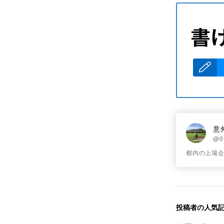
意
@0
都内の上場
投稿者の人気