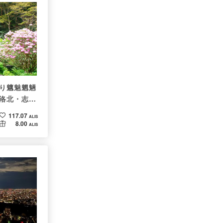
り魑魅魍魎
洛北・志明
117.07
ALIS
8.00
ALIS