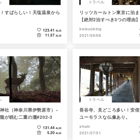
ル
トラベル
！すばらしい！天塩温泉から
リッツカールトン東京に泊ま
【絶対2泊すべき3つの理由
katsuoking
123.41
ALIS
11.57
2021/09/08
ALIS
ル
トラベル
神社（神奈川県伊勢原市）~
長谷寺、見どころ多い！安倍
龍が睨む二重の瀧#202-3
ユーモラスな仏像あり。
shum
131.44
ALIS
5.20
2021/07/21
ALIS