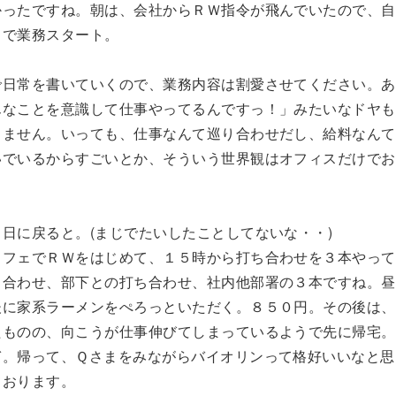
かったですね。朝は、会社からＲＷ指令が飛んでいたので、自
ェで業務スタート。
で日常を書いていくので、業務内容は割愛させてください。あ
んなことを意識して仕事やってるんですっ！」みたいなドヤも
りません。いっても、仕事なんて巡り合わせだし、給料なんて
いでいるからすごいとか、そういう世界観はオフィスだけでお
日に戻ると。(まじでたいしたことしてないな・・)
カフェでＲＷをはじめて、１５時から打ち合わせを３本やって
ち合わせ、部下との打ち合わせ、社内他部署の３本ですね。昼
後に家系ラーメンをぺろっといただく。８５０円。その後は、
たものの、向こうが仕事伸びてしまっているようで先に帰宅。
ぎ。帰って、Ｑさまをみながらバイオリンって格好いいなと思
ております。