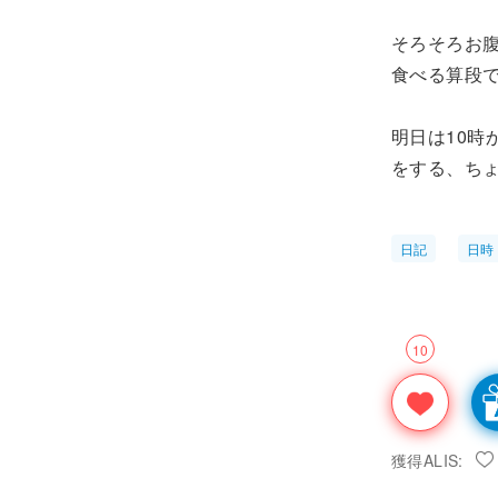
そろそろお
食べる算段
明日は10
をする、ち
日記
日時
10
獲得ALIS: