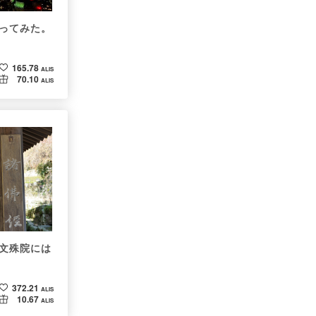
ってみた。
】
165.78
ALIS
70.10
ALIS
文殊院には
372.21
ALIS
10.67
ALIS