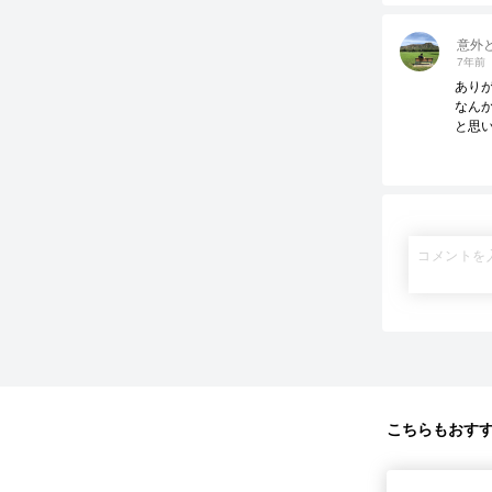
意外
7年前
あり
なん
と思
こちらもおす