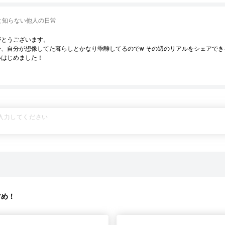
と知らない他人の日常
がとうございます。
か、自分が想像してた暮らしとかなり乖離してるのでw その辺のリアルをシェアでき
いはじめました！
すめ！