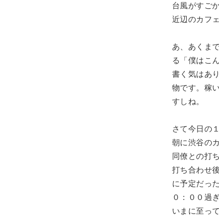
台風がすご
近辺のカフ
あ、あくま
る「僕はこ
書く気はあ
物です。稼
すしね。
さて今日の１
朝に渋谷の
同僚との打
打ち合わせ
に予定だっ
０：００過
いまに至っ