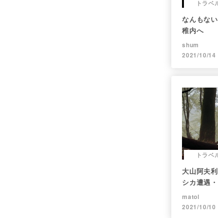
トラベ
なんもない
稚内へ
shum
2021/10/14
トラベ
大山阿夫利
シカ遭遇・
matol
2021/10/10