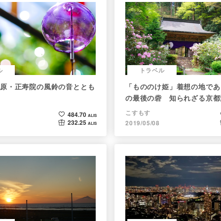
ル
トラベル
原・正寿院の風鈴の音ととも
「もののけ姫」着想の地であ
の最後の砦 知られざる京都
院へ
こすもす
484.70
ALIS
232.25
2019/05/08
ALIS