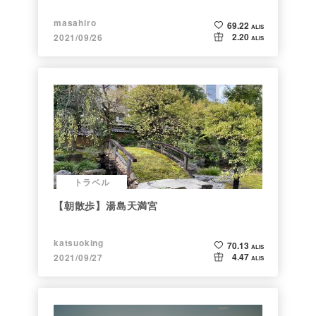
masahiro
69.22
ALIS
2.20
2021/09/26
ALIS
トラベル
【朝散歩】湯島天満宮
katsuoking
70.13
ALIS
4.47
2021/09/27
ALIS