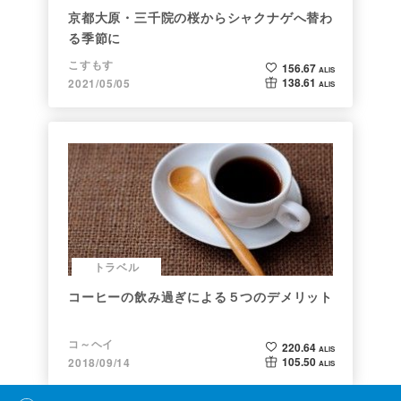
京都大原・三千院の桜からシャクナゲへ替わ
る季節に
こすもす
156.67
ALIS
138.61
2021/05/05
ALIS
トラベル
コーヒーの飲み過ぎによる５つのデメリット
コ～ヘイ
220.64
ALIS
105.50
2018/09/14
ALIS