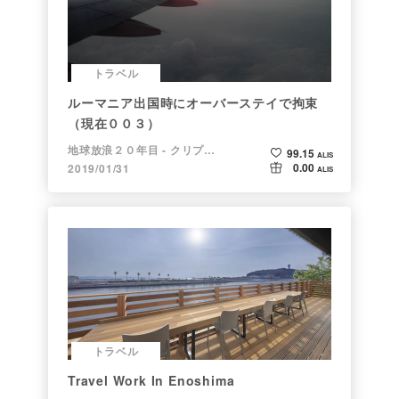
トラベル
ルーマニア出国時にオーバーステイで拘束
（現在００３）
地球放浪２０年目 - クリプトラベラー
99.15
ALIS
0.00
2019/01/31
ALIS
トラベル
Travel Work In Enoshima