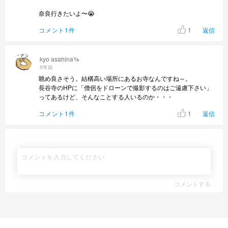
奈良行きたいよ〜😭
1
コメント1件
返信
kyo asahina🦄
5年前
眺め良さそう。結構高い場所にあるお寺なんですね～。
長谷寺のHPに「僧侶をドローンで撮影するのはご遠慮下さい」
ってあるけど、そんなことする人いるのか・・・
1
コメント1件
返信
コメントする