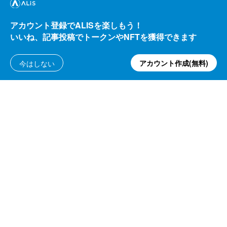
アカウント登録でALISを楽しもう！
いいね、記事投稿でトークンやNFTを獲得できます
アカウント作成(無料)
今はしない
トラベル
小石の天然ミュージアム～前白根山～
KTAG
179.56
ALIS
11.30
2021/09/28
ALIS