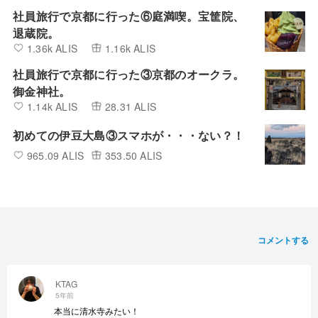
社員旅行で京都に行った⑥庭満喫。宝筐院、
退蔵院。
1.36k ALIS
1.16k ALIS
社員旅行で京都に行った③京都のオークラ。
御金神社。
1.14k ALIS
28.31 ALIS
初めての伊豆大島③スマホが・・・ない？！
965.09 ALIS
353.50 ALIS
コメントする
KTAG
5年前
本当に清水寺みたい！