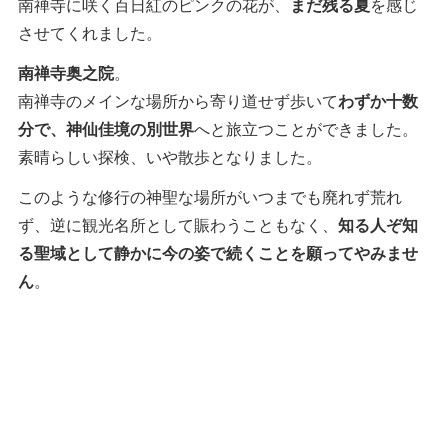
南禅寺に咲く百日紅のピンクの花が、
まだ残る夏
を感じ
させてくれました。
南禅寺奥之院
。
南禅寺のメインな場所から寄り道せず歩いて
わずか十数
分で、神仙佳境の別世界
へと旅立つことができました。
素晴らしい探検、いや散歩となりました。
このような修行の神聖な場所がいつまでも廃れず荒れ
ず、逆に観光名所として賑わうこともなく、
知る人ぞ知
る聖域として静かに今の姿で続くことを願ってやみませ
ん
。