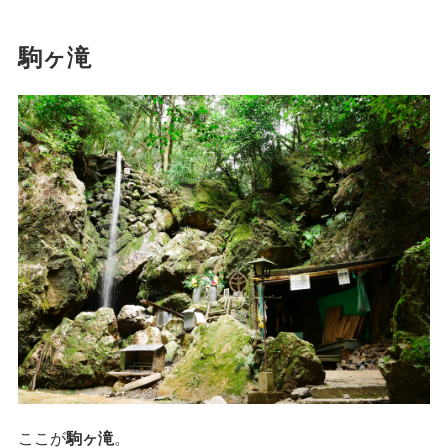
駒ヶ滝
ここが
駒ヶ滝
。