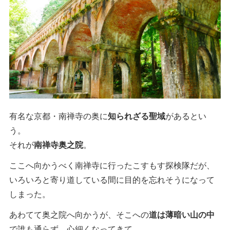
有名な京都・南禅寺の奥に
知られざる聖域
があるとい
う。
それが
南禅寺奥之院
。
ここへ向かうべく南禅寺に行ったこすもす探検隊だが、
いろいろと寄り道している間に目的を忘れそうになって
しまった。
あわてて奥之院へ向かうが、そこへの
道は薄暗い山の中
で誰も通らず、心細くなってきて…。