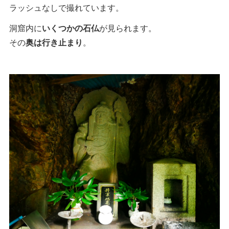
ラッシュなしで撮れています。
洞窟内に
いくつかの石仏
が見られます。
その
奥は行き止まり
。