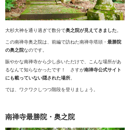
大杉大神を通り過ぎて数分で
奥之院が見えてきました
。
この南禅寺奥之院は、前編で訪ねた南禅寺塔頭・
最勝院
の奥之院
なのです。
賑やかな南禅寺から少し歩いただけで、こんな場所があ
るなんて知らなかったです！ さすが
南禅寺公式サイト
にも載っていない隠された場所
。
では、ワクワクしつつ階段を登りましょう。
南禅寺最勝院・奥之院