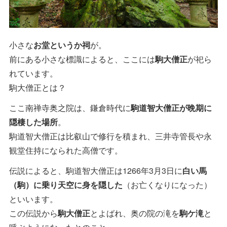
小さな
お堂というか祠
が。
前にある小さな標識によると、ここには
駒大僧正
が祀ら
れています。
駒大僧正とは？
ここ南禅寺奥之院は、鎌倉時代に
駒道智大僧正が晩期に
隠棲した場所
。
駒道智大僧正は比叡山で修行を積まれ、三井寺管長や永
観堂住持になられた高僧です。
伝説によると、駒道智大僧正は1266年3月3日に
白い馬
（駒）に乗り天空に身を隠した
（お亡くなりになった）
といいます。
この伝説から
駒大僧正
とよばれ、奥の院の滝を
駒ケ滝
と