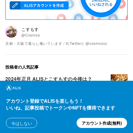
こすもす
@Cosmos
京都・大阪で暮らし働いています / X(Twitter): @cosmoscx
投稿者の人気記事
2024年正月 ALISとこすもすの今後は？
2.90k ALIS
1.34k ALIS
2022年元旦 ALISについて思うこと＋京都・
アカウント登録でALISを楽しもう！
北野天満宮のお正月写真
いいね、記事投稿でトークンやNFTを獲得できます
1.66k ALIS
2.37k ALIS
アカウント作成(無料)
今はしない
ついにあの名庭園の扉が開いた！ 京都・對
龍山荘の素晴らしい日本庭園が一般公開開始