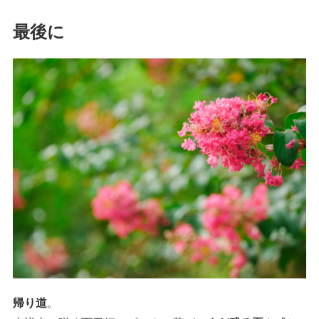
最後に
帰り道
。