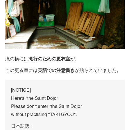
滝の横には
滝行のための更衣室
が。
この更衣室には
英語での注意書き
が貼られていました。
[NOTICE]
Here's "the Saint Dojo".
Please don't enter "the Saint Dojo"
without practising "TAKI GYOU".
日本語訳：