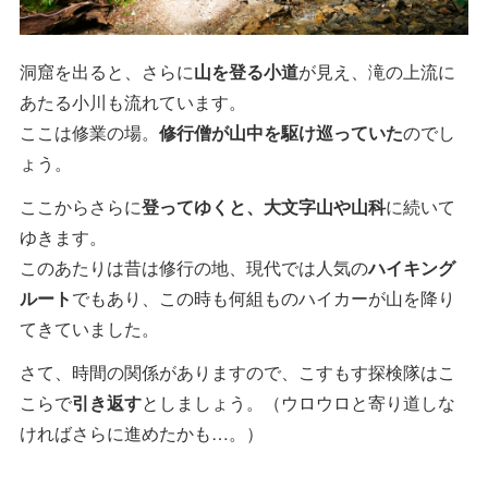
洞窟を出ると、さらに
山を登る小道
が見え、滝の上流に
あたる小川も流れています。
ここは修業の場。
修行僧が山中を駆け巡っていた
のでし
ょう。
ここからさらに
登ってゆくと、大文字山や山科
に続いて
ゆきます。
このあたりは昔は修行の地、現代では人気の
ハイキング
ルート
でもあり、この時も何組ものハイカーが山を降り
てきていました。
さて、時間の関係がありますので、こすもす探検隊はこ
こらで
引き返す
としましょう。（ウロウロと寄り道しな
ければさらに進めたかも…。）