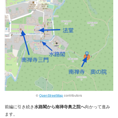
©
OpenStreetMap
contributors
前編に引き続き
水路閣から南禅寺奥之院へ
向かって進み
ます。