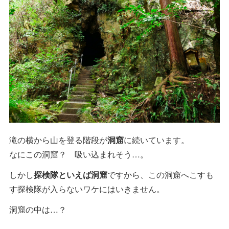
滝の横から山を登る階段が
洞窟
に続いています。
なにこの洞窟？ 吸い込まれそう…。
しかし
探検隊といえば洞窟
ですから、この洞窟へこすも
す探検隊が入らないワケにはいきません。
洞窟の中は…？