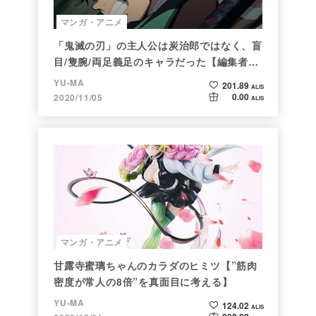
マンガ・アニメ
「鬼滅の刃」の主人公は炭治郎ではなく、盲
目/隻腕/両足義足のキャラだった【編集者の
仕事ぶりに脱帽】
YU-MA
201.89
ALIS
0.00
2020/11/05
ALIS
マンガ・アニメ
甘露寺蜜璃ちゃんのカラダのヒミツ【”筋肉
密度が常人の8倍”を真面目に考える】
YU-MA
124.02
ALIS