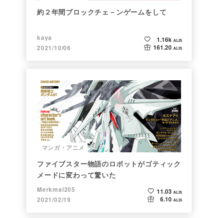
約２年間ブロックチェ－ンゲームをして
kaya
1.16k
ALIS
161.20
2021/10/06
ALIS
マンガ・アニメ
ファイブスター物語のロボットがゴティック
メードに変わって驚いた
Merkmal205
11.03
ALIS
6.10
2021/02/19
ALIS