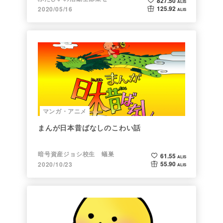
827.50
ALIS
125.92
2020/05/16
ALIS
マンガ・アニメ
まんが日本昔ばなしのこわい話
暗号資産ジョシ校生 蟻巣
61.55
ALIS
55.90
2020/10/23
ALIS