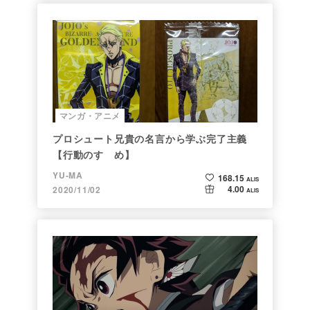
マンガ・アニメ
プロシュート兄貴の名言から学ぶ完了主義
【行動のすゝめ】
YU-MA
168.15
ALIS
4.00
2020/11/02
ALIS