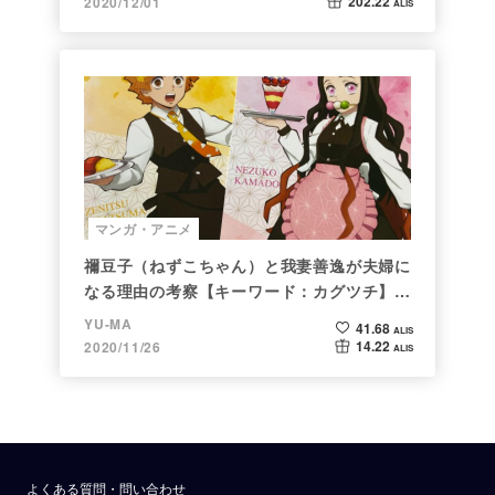
202.22
2020/12/01
ALIS
マンガ・アニメ
禰豆子（ねずこちゃん）と我妻善逸が夫婦に
なる理由の考察【キーワード：カグツチ】＜
後編＞
YU-MA
41.68
ALIS
14.22
2020/11/26
ALIS
よくある質問・問い合わせ