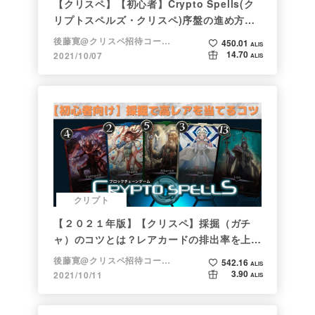
【クリスペ】【初心者】Crypto Spells(ク
リプトスペルズ・クリスペ)序盤の進め方
【NFTゲーム】
後藤寛@クリスペ招待コード→LHiH
450.01
ALIS
14.70
2021/10/07
ALIS
クリプト
【２０２１年版】【クリスペ】採掘（ガチ
ャ）のコツとは？レアカードの排出率を上げ
る方法【初心者向け】
後藤寛@クリスペ招待コード→LHiH
542.16
ALIS
3.90
2021/10/11
ALIS