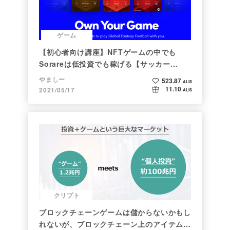
ゲーム
【初心者向け講座】NFTゲームの中でも
Sorareは低投資でも稼げる【サッカー
×NFT×BCG】
やましー
523.87
ALIS
11.10
2021/05/17
ALIS
クリプト
ブロックチェーンゲームは儲からないかもし
れないが、ブロックチェーン上のアイテムは