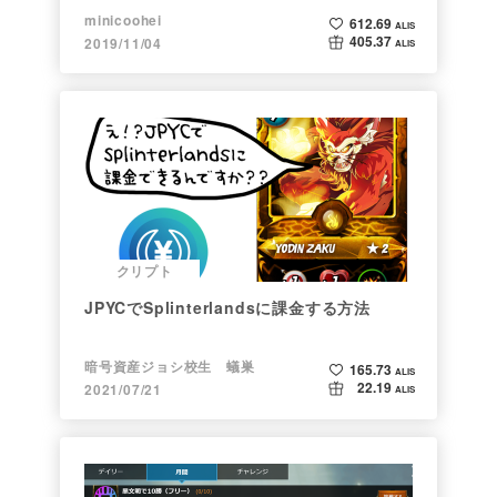
新しい形の投資になる。(読了:５分)
minicoohei
612.69
ALIS
405.37
2019/11/04
ALIS
クリプト
JPYCでSplinterlandsに課金する方法
暗号資産ジョシ校生 蟻巣
165.73
ALIS
22.19
2021/07/21
ALIS