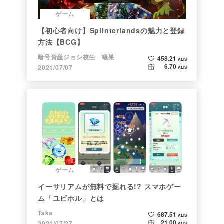
ゲーム
【初心者向け】Splinterlandsの魅力と登録
方法【BCG】
暗号資産ジョシ校生 蟻巣
458.21
ALIS
6.70
2021/07/07
ALIS
ゲーム
イーサリアムが無料で掘れる!? スマホゲー
ム「ユビホル」とは
Taka
687.51
ALIS
21.00
2021/07/27
ALIS