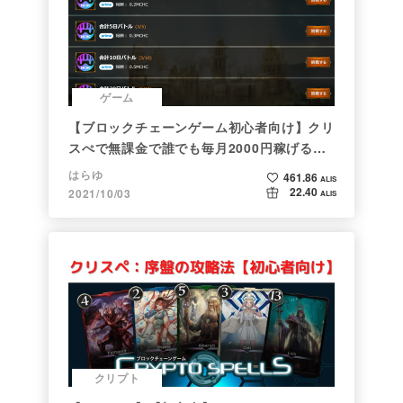
ゲーム
【ブロックチェーンゲーム初心者向け】クリ
スぺで無課金で誰でも毎月2000円稼げる時
代がきた
はらゆ
461.86
ALIS
22.40
2021/10/03
ALIS
クリプト