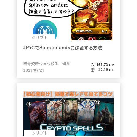
クリプト
JPYCでSplinterlandsに課金する方法
暗号資産ジョシ校生 蟻巣
165.73
ALIS
22.19
2021/07/21
ALIS
クリプト