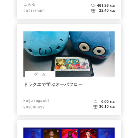
代がきた
はらゆ
461.86
ALIS
22.40
2021/10/03
ALIS
ゲーム
ドラクエで学ぶオーバフロー
keiju togashi
0.00
ALIS
30.10
2020/03/12
ALIS