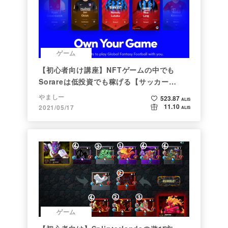
ゲーム
【初心者向け講座】NFTゲームの中でも
Sorareは低投資でも稼げる【サッカー
×NFT×BCG】
やましー
523.87
ALIS
11.10
2021/05/17
ALIS
ゲーム