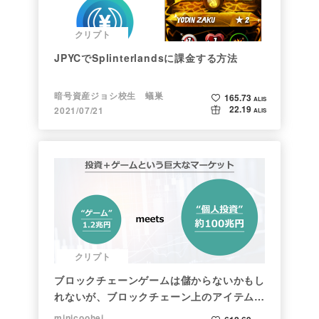
クリプト
JPYCでSplinterlandsに課金する方法
暗号資産ジョシ校生 蟻巣
165.73
ALIS
22.19
2021/07/21
ALIS
クリプト
ブロックチェーンゲームは儲からないかもし
れないが、ブロックチェーン上のアイテムは
新しい形の投資になる。(読了:５分)
minicoohei