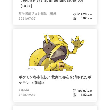
【初心者向け】Splinterlandsの遊び方
【BCG】
暗号資産ジョシ校生 蟻巣
514.28
ALIS
6.32
2021/07/07
ALIS
ゲーム
ポケモン都市伝説：裁判で存在を消されたポ
ケモン ＜前編＞
YU-MA
193.07
ALIS
11.82
2020/12/07
ALIS