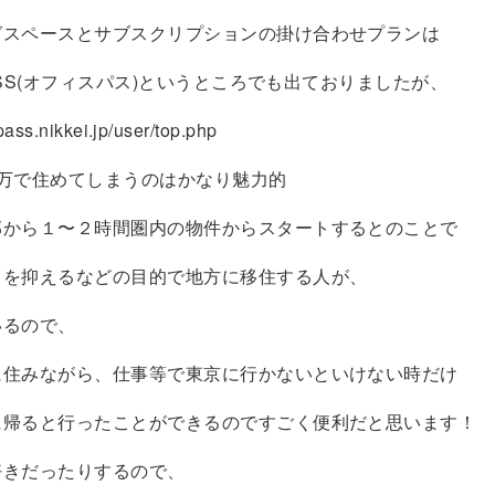
グスペースとサブスクリプションの掛け合わせプランは
 PASS(オフィスパス)というところでも出ておりましたが、
epass.nikkei.jp/user/top.php
4万で住めてしまうのはかなり魅力的
部から１〜２時間圏内の物件からスタートするとのことで
出を抑えるなどの目的で地方に移住する人が、
いるので、
に住みながら、仕事等で東京に行かないといけない時だけ
に帰ると行ったことができるのですごく便利だと思います！
好きだったりするので、