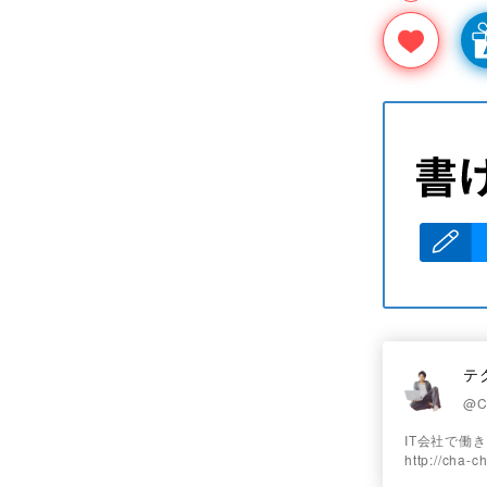
テ
@C
IT会社で働
http://cha