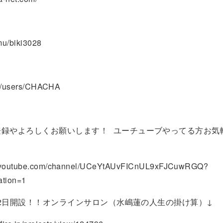
.mu/biki3028
.to/users/CHACHA
登録やよろしくお願いします！ ユーチューブやってる方お気
！
w.youtube.com/channel/UCeYtAUvFICnUL9xFJCuwRGQ?
ation=1
月22日開設！！オンラインサロン（水嶋蓮の人生の掛け算）↓