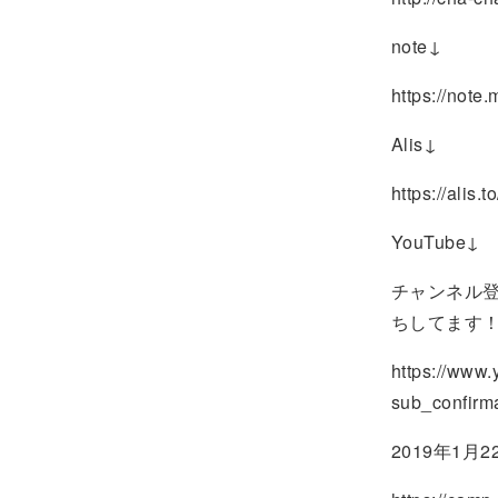
note↓
https://note
Alis↓
https://alis
YouTube↓
チャンネル
ちしてます
https://ww
sub_confirm
2019年1