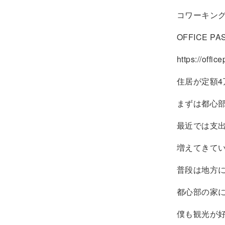
コワーキン
OFFICE
https://offic
住居が定額
まずは都心
最近では支
増えてきて
普段は地方
都心部の家
僕も観光が