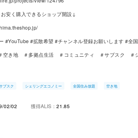
-fire.jp/projects/view/124796
をお安く購入できるショップ開設↓
shima.theshop.jp/
 #YouTube #拡散希望 #チャンネル登録お願いします #全
ss ＃空き地 ＃多拠点生活 ＃コミュニティ ＃サブスク ＃
サブスク
シェリングエコノミー
全国住み放題
空き地
9/02/02
獲得ALIS：
21.85