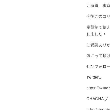
北海道、東
今後このコ
定額制で使
じました！
ご愛読あり
気にって頂
ぜひフォロ
Twitter↓
https://twit
CHACHAブ
http://cha-c