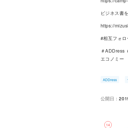
https://camp
ビジネス書
https://mizu
#相互フォロー
＃ADDre
エコノミー
ADDress
公開日：
201
14