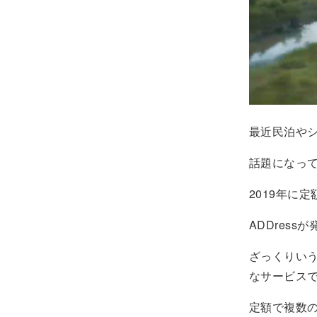
最近民泊や
話題になっ
2019年に
ADDress
ざっくりい
なサービス
定額で複数