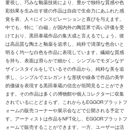
要視し、巧みな釉薬技術により、豊かで独特な質感や色
彩効果を生み出す彼の作品は自由で生命力にあふれた感
覚を表、人々にインスピレーションと喜びを与えます。
中でも、特に「白磁」が国内外の陶芸界で高い評価を受
けており、黒田泰蔵作品の集大成と言えるでしょう。彼
は高品質な陶土と釉薬を追求し、純粋で清潔な色合いと
明るく均一な白色を作品に表現しています。繊細な質感
を持ち、表面は滑らかで細かく、シンプルでモダンなデ
ザインスタイルをしているその作品から、純粋な美を追
求し、シンプルでエレガントな形状や線条で作品の美学
的価値を表現する黒田泰蔵の信念が垣間見ることができ
ます。その作品は多くの博物館や個人コレクターに収集
されているにとどまらず、これからもEGGORプラットフ
ォームの販売コーナーや展示会などで公開される予定で
す。アーティストは作品をNFT化し、EGGORプラットフ
ォームで販売することができます。一方、ユーザーは活