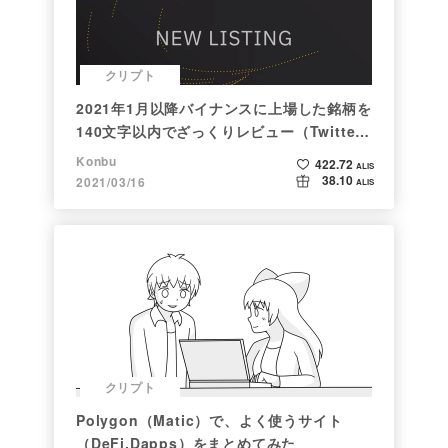
クリプト
2021年1月以降バイナンスに上場した銘柄を
140文字以内でざっくりレビュー（Twitter
向け情報まとめ）
Konbu
422.72
ALIS
38.10
2021/03/16
ALIS
クリプト
Polygon（Matic）で、よく使うサイト
（DeFi,Dapps）をまとめてみた