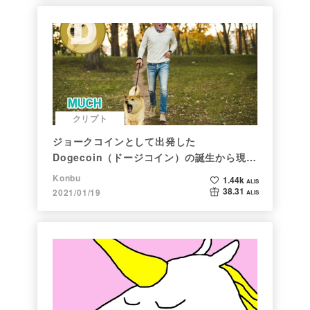
クリプト
ジョークコインとして出発した
Dogecoin（ドージコイン）の誕生から現在
まで。注目される非証券性🐶
Konbu
1.44k
ALIS
38.31
2021/01/19
ALIS