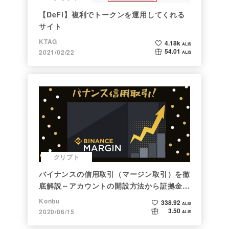
【DeFi】複利でトークンを運用してくれる
サイト
KTAG
4.18k
ALIS
54.01
2021/02/22
ALIS
クリプト
バイナンスの信用取引（マージン取引）を徹
底解説～アカウントの開設方法から証拠金計
算例まで～
Konbu
338.92
ALIS
3.50
2020/06/15
ALIS