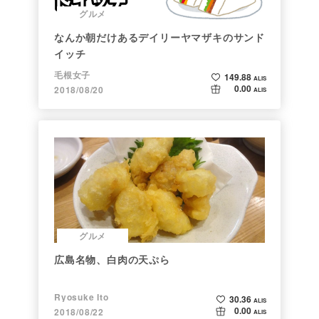
グルメ
なんか朝だけあるデイリーヤマザキのサンド
イッチ
毛根女子
149.88
ALIS
0.00
2018/08/20
ALIS
グルメ
広島名物、白肉の天ぷら
Ryosuke Ito
30.36
ALIS
0.00
2018/08/22
ALIS