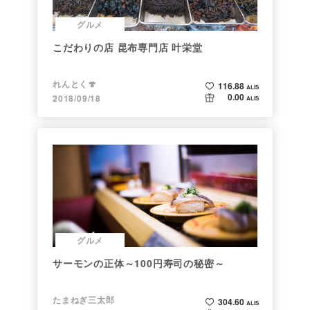
グルメ
こだわりの店 昆布専門店 叶栄堂
れんとく🍄
116.88
ALIS
0.00
2018/09/18
ALIS
グルメ
サーモンの正体～100円寿司の秘密～
たまねぎ三太郎
304.60
ALIS