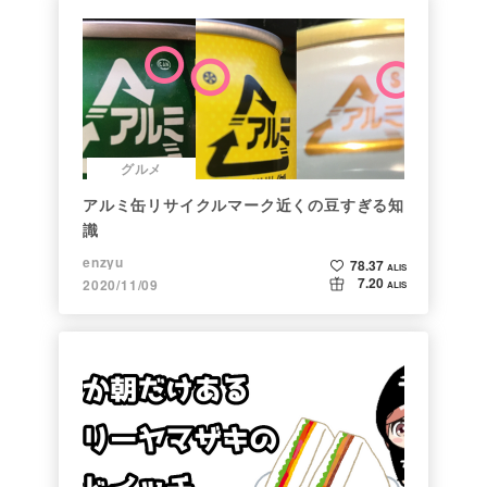
グルメ
アルミ缶リサイクルマーク近くの豆すぎる知
識
enzyu
78.37
ALIS
7.20
2020/11/09
ALIS