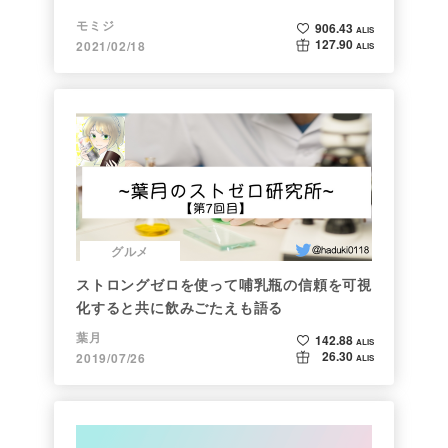
モミジ
906.43
ALIS
127.90
2021/02/18
ALIS
グルメ
ストロングゼロを使って哺乳瓶の信頼を可視
化すると共に飲みごたえも語る
葉月
142.88
ALIS
26.30
2019/07/26
ALIS