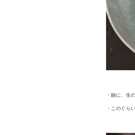
・鍋に、生
・このぐら