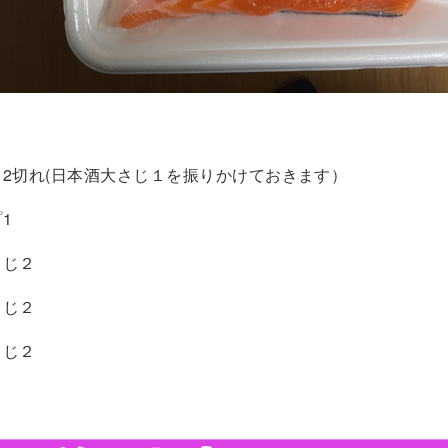
2切れ(日本酒大さじ１を振りかけておきます）
1
さじ２
じ２
さじ２