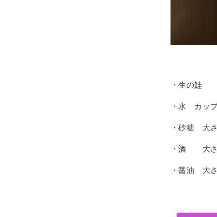
・生の鮭 
・水 カップ
・砂糖 大
・酒 大さ
・醤油 大