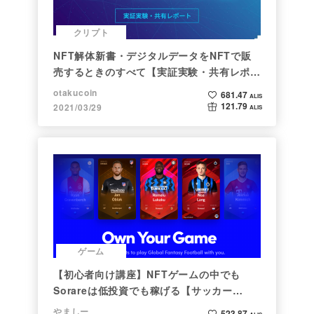
クリプト
NFT解体新書・デジタルデータをNFTで販
売するときのすべて【実証実験・共有レポー
ト】
otakucoin
681.47
ALIS
121.79
2021/03/29
ALIS
ゲーム
【初心者向け講座】NFTゲームの中でも
Sorareは低投資でも稼げる【サッカー
×NFT×BCG】
やましー
523.87