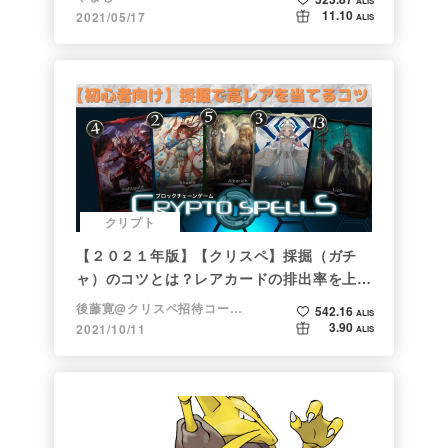
ALIS
11.10
2021/05/17
ALIS
クリプト
【２０２１年版】【クリスペ】採掘（ガチ
ャ）のコツとは？レアカードの排出率を上げ
る方法【初心者向け】
後藤寛@クリスペ招待コード→LHiH
542.16
ALIS
3.90
2021/10/11
ALIS