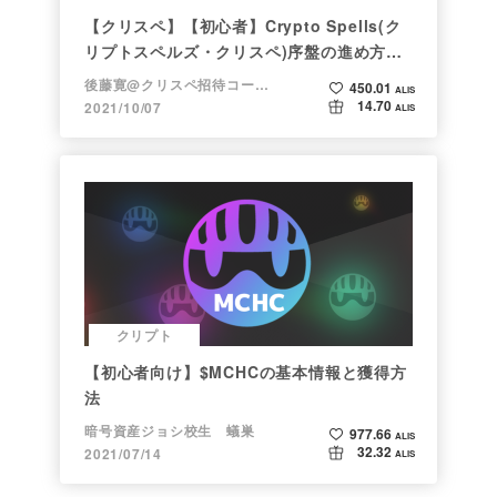
【クリスペ】【初心者】Crypto Spells(ク
リプトスペルズ・クリスペ)序盤の進め方
【NFTゲーム】
後藤寛@クリスペ招待コード→LHiH
450.01
ALIS
14.70
2021/10/07
ALIS
クリプト
【初心者向け】$MCHCの基本情報と獲得方
法
暗号資産ジョシ校生 蟻巣
977.66
ALIS
32.32
2021/07/14
ALIS