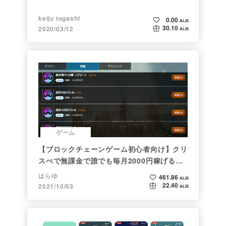
keiju togashi
0.00
ALIS
30.10
2020/03/12
ALIS
ゲーム
【ブロックチェーンゲーム初心者向け】クリ
スぺで無課金で誰でも毎月2000円稼げる時
代がきた
はらゆ
461.86
ALIS
22.40
2021/10/03
ALIS