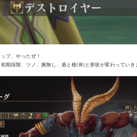
ロップ、やったぜ！
初期段階、ツノ、腕無し、盾と槍(斧)と形状が変わっていき