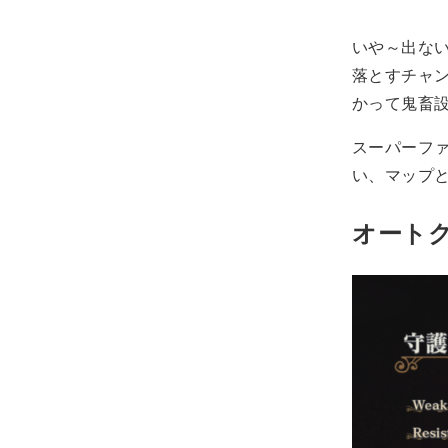
いや～出ない
落とすチャ
かって鬼畜
スーパーフ
い、マップ
オート