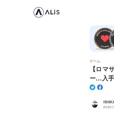
ゲーム
【ロマ
ー…入手
IMAK
2024/1