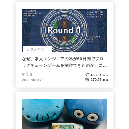
テクノロジー
なぜ、素人エンジニアの私が60日間でブロ
ックチェーンゲームを制作できたのか、につ
いて語ってみた
ゆうき
463.31
ALIS
270.93
2020/08/12
ALIS