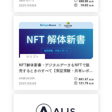
池田らいく
488.96
ALIS
18.92
2021/04/04
ALIS
クリプト
NFT解体新書・デジタルデータをNFTで販
売するときのすべて【実証実験・共有レポー
ト】
otakucoin
681.47
ALIS
121.79
2021/03/29
ALIS