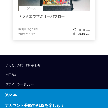
ゲーム
ドラクエで学ぶオーバフロー
keiju togashi
0.00
ALIS
30.10
2020/03/12
ALIS
よくある質問・問い合わせ
利用規約
プライバシーポリシー
公式アナウンス
技術ブログ
アカウント登録でALISを楽しもう！