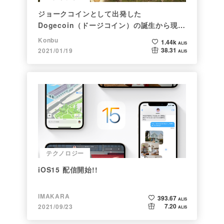
ジョークコインとして出発した
Dogecoin（ドージコイン）の誕生から現在
まで。注目される非証券性🐶
Konbu
1.44k
ALIS
38.31
2021/01/19
ALIS
テクノロジー
iOS15 配信開始!!
IMAKARA
393.67
ALIS
7.20
2021/09/23
ALIS