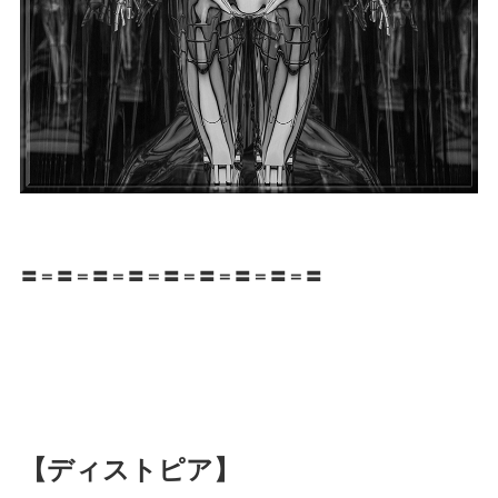
〓＝〓＝〓＝〓＝〓＝〓＝〓＝〓＝〓
【ディストピア】