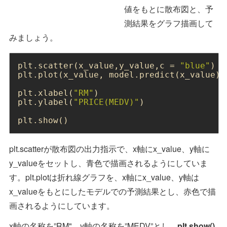
値をもとに散布図と、予
測結果をグラフ描画して
みましょう。
plt.scatter(x_value,y_value,c = 
"blue"
)

plt.plot(x_value, model.predict(x_value),
plt.xlabel(
"RM"
)

plt.ylabel(
"PRICE(MEDV)"
)

plt.show()
plt.scatterが散布図の出力指示で、x軸にx_value、y軸に
y_valueをセットし、青色で描画されるようにしていま
す。plt.plotは折れ線グラフを、x軸にx_value、y軸は
x_valueをもとにしたモデルでの予測結果とし、赤色で描
画されるようにしています。
x軸の名称を”RM"、y軸の名称を”MEDV”とし、
plt.show()