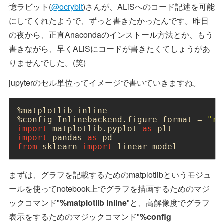
憶ラビット(
@ocrybit
)さんが、ALiSへのコード記述を可能
にしてくれたようで、ずっと書きたかったんです。昨日
の夜から、正直Anacondaのインストール方法とか、もう
書きながら、早くALiSにコードが書きたくてしょうがあ
りませんでした。(笑)
jupyterのセル単位ってイメージで書いていきますね。
%matplotlib inline

%config Inlinebackend.figure_format = 
"re
import
 matplotlib.pyplot 
as
import
 pandas 
as
from
 sklearn 
import
 linear_model
まずは、グラフを記載するためのmatplotlibというモジュ
ールを使ってnotebook上でグラフを描画するためのマジ
ックコマンド"
%matplotlib inline
"と、高解像度でグラフ
表示をするためのマジックコマンド"
%config