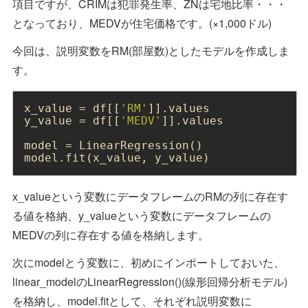
項目ですが、CRIMは犯罪発生率、ZNは宅地比率・・・
となっており、MEDVが住宅価格です。(×1,000ドル)
今回は、説明変数をRM(部屋数)としたモデルを作成しま
す。
x_value = df[[
'RM'
]].values

y_value = df[[
'MEDV'
]].values

model = LinearRegression()

model.fit(x_value, y_value)
x_valueという変数にデータフレームのRMの列に存在す
る値を格納、y_valueという変数にデータフレームの
MEDVの列に存在する値を格納します。
次にmodelとう変数に、初めにインポートしておいた、
linear_modelのLinearRegression()(線形回帰分析モデル)
を格納し、model.fitとして、それぞれ説明変数に