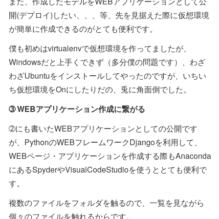
また、作成したモデルをWEBアプリケーションとして公
開(デプロイ)したい、、、等、先を見据えた際に仮想環境
が簡単に作成できるのがとても便利です。
僕も初めはvirtualenvで仮想環境を作ってましたが、
Windowsだと上手くできず（多分僕の問題です）、わざ
わざUbuntuをインストールしてやったのですが、いちい
ち仮想環境をOnにしたりだの、兎に角面倒でした。
➂ WEBアプリケーション作成に繋がる
➁にも書いたWEBアプリケーションとしての公開です
が、PythonのWEBフレームワークDjangoを利用して、
WEBページ・アプリケーションを作成する際もAnaconda
にあるSpyderやVisualCodeStudioを使うととても便利で
す。
複数のファイルをフォルダを触るので、一覧を見ながら
個々のファイルを触れるからです。