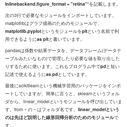
Inlinebackend.figure_format = "retina"
"を記載します。
次の3行で必要なモジュールをインポートしています。
matplotlibはグラフ描画のためのモジュールで、
matplotlib.pyplot
というモジュールを
plt
という名前で利
用できるように
as plt
と書いています。
pandasは係数や結果データを、データフレーム(データテ
ーブルみたいなもの)で管理したり必要な値を取り出した
りするために使います。これもプログラム中で
pd
と短い
記述で使えるように
as pd
としています。
最後にscikitlearnという機械学習用のパッケージをインポ
ートしていますが、簡単に言うと、sklearnというフォル
ダから、linear_modelというモジュールを呼び出していま
す。from ~ の ~ はフォルダ名です。
linear_modelという
のは先ほど説明した線形回帰分析のためのモジュール
で
す。