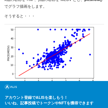
でグラフ描画をします。
そうすると・・・
グラフ描画ができました。部屋数(RM)が10の場合に56千
アカウント登録でALISを楽しもう！
ドルというのは、妥当そうな数字ですね。
いいね、記事投稿でトークンやNFTを獲得できます