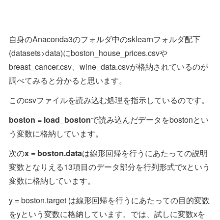
自身のAnaconda3のフォルダ中のsklearnフォルダ配下
(datasets>data)にboston_house_prices.csvや
breast_cancer.csv、wine_data.csvが格納されているのが
調べてみると分かると思います。
このcsvファイルを読み込む処理を指示しているのです。
boston = load_boston
で読み込んだデータをbostonとい
う変数に格納しています。
次の
x = boston.data
は線形回帰を行うにあたっての説明
変数となりえる13項目のデータ部分を行列形式でxという
変数に格納しています。
y = boston.target は線形回帰を行うにあたっての目的変数
をyという変数に格納しています。では、試しに変数xを