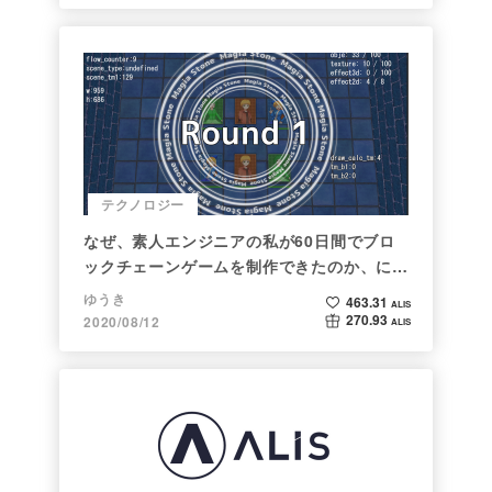
テクノロジー
なぜ、素人エンジニアの私が60日間でブロ
ックチェーンゲームを制作できたのか、につ
いて語ってみた
ゆうき
463.31
ALIS
270.93
2020/08/12
ALIS