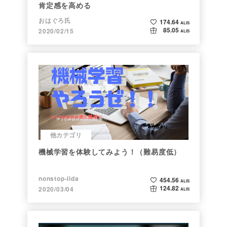
肯定感を高める
おはぐろ氏
174.64
ALIS
85.05
2020/02/15
ALIS
他カテゴリ
機械学習を体験してみよう！（難易度低）
nonstop-iida
454.56
ALIS
124.82
2020/03/04
ALIS