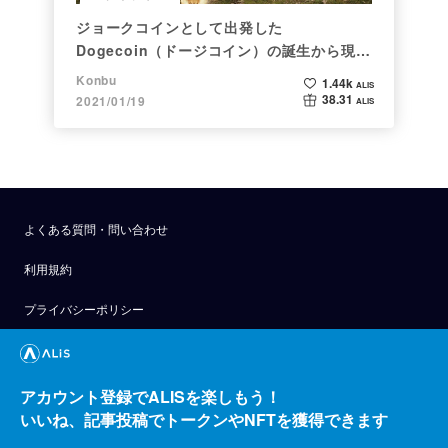
ジョークコインとして出発した
Dogecoin（ドージコイン）の誕生から現在
まで。注目される非証券性🐶
Konbu
1.44k
ALIS
38.31
2021/01/19
ALIS
よくある質問・問い合わせ
利用規約
プライバシーポリシー
公式アナウンス
技術ブログ
アカウント登録でALISを楽しもう！
いいね、記事投稿でトークンやNFTを獲得できます
API