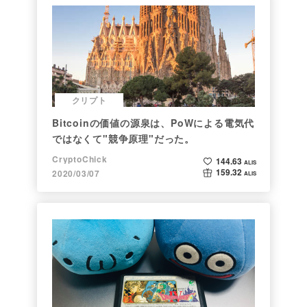
クリプト
Bitcoinの価値の源泉は、PoWによる電気代
ではなくて"競争原理"だった。
CryptoChick
144.63
ALIS
159.32
2020/03/07
ALIS