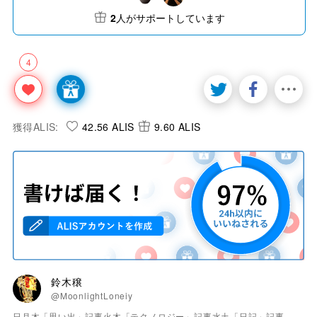
2
人がサポートしています
4
獲得ALIS:
42.56 ALIS
9.60 ALIS
鈴木穣
@MoonlightLoneiy
日月木「思い出」記事火木「テクノロジー」記事水土「日記」記事