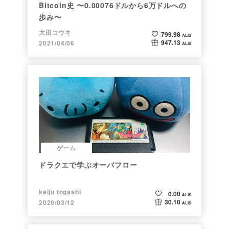
Bitcoin史 〜0.00076ドルから6万ドルへの
歩み〜
大田コウキ
799.98
ALIS
947.13
2021/04/06
ALIS
ゲーム
ドラクエで学ぶオーバフロー
keiju togashi
0.00
ALIS
30.10
2020/03/12
ALIS