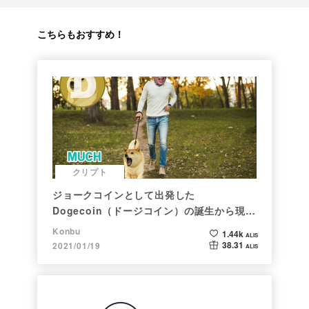
こちらもおすすめ！
クリプト
ジョークコインとして出発した
Dogecoin（ドージコイン）の誕生から現在
まで。注目される非証券性🐶
Konbu
1.44k
ALIS
38.31
2021/01/19
ALIS