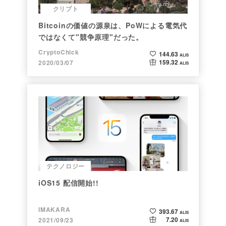
クリプト
Bitcoinの価値の源泉は、PoWによる電気代
ではなくて"競争原理"だった。
CryptoChick
144.63
ALIS
159.32
2020/03/07
ALIS
テクノロジー
iOS15 配信開始!!
IMAKARA
393.67
ALIS
7.20
2021/09/23
ALIS