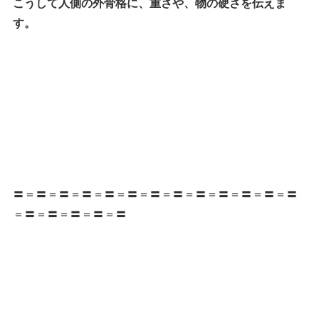
こうして人側の外骨格に、重さや、物の硬さを伝えま
す。
〓＝〓＝〓＝〓＝〓＝〓＝〓＝〓＝〓＝〓＝〓＝〓＝〓
＝〓＝〓＝〓＝〓＝〓