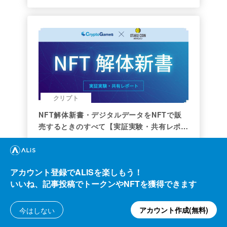
クリプト
NFT解体新書・デジタルデータをNFTで販
売するときのすべて【実証実験・共有レポー
ト】
otakucoin
681.47
ALIS
121.79
2021/03/29
ALIS
アカウント登録でALISを楽しもう！
いいね、記事投稿でトークンやNFTを獲得できます
アカウント作成(無料)
今はしない