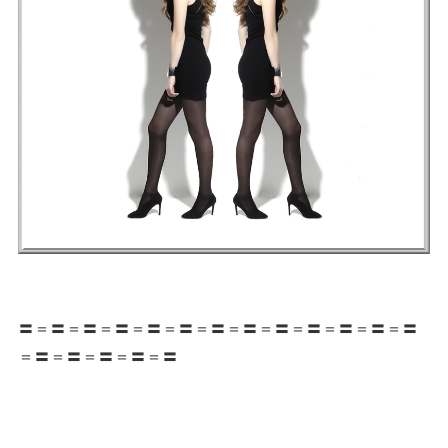
〓＝〓＝〓＝〓＝〓＝〓＝〓＝〓＝〓＝〓＝〓＝〓＝〓
＝〓＝〓＝〓＝〓＝〓