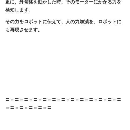
更に、外骨格を動かした時、そのモーターにかかる力を
検知します。
その力をロボットに伝えて、人の力加減を、ロボットに
も再現させます。
〓＝〓＝〓＝〓＝〓＝〓＝〓＝〓＝〓＝〓＝〓＝〓＝〓
＝〓＝〓＝〓＝〓＝〓