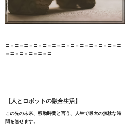
〓＝〓＝〓＝〓＝〓＝〓＝〓＝〓＝〓＝〓＝〓＝〓＝〓
＝〓＝〓＝〓＝〓＝〓
【人とロボットの融合生活】
この先の未来、移動時間と言う、人生で最大の無駄な時
間を無せます。