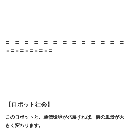
〓＝〓＝〓＝〓＝〓＝〓＝〓＝〓＝〓＝〓＝〓＝〓＝〓
＝〓＝〓＝〓＝〓＝〓
【ロボット社会】
このロボットと、通信環境が発展すれば、街の風景が大
きく変わります。