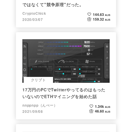
ではなくて"競争原理"だった。
CryptoChick
144.63
ALIS
159.32
2020/03/07
ALIS
クリプト
17万円のPCでTwitterやってるのはもった
いないのでETHマイニングを始めた話
nnppnpp（んぺー）
1.34k
ALIS
46.60
2021/09/08
ALIS