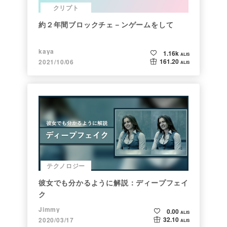
クリプト
約２年間ブロックチェ－ンゲームをして
kaya
1.16k
ALIS
161.20
2021/10/06
ALIS
テクノロジー
彼女でも分かるように解説：ディープフェイ
ク
Jimmy
0.00
ALIS
32.10
2020/03/17
ALIS