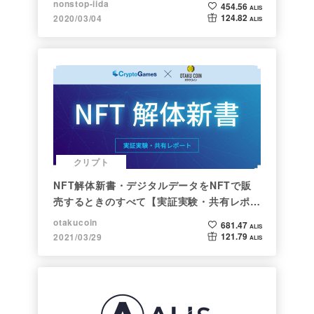
nonstop-iida
454.56
ALIS
124.82
2020/03/04
ALIS
クリプト
NFT解体新書・デジタルデータをNFTで販
売するときのすべて【実証実験・共有レポー
ト】
otakucoin
681.47
ALIS
121.79
2021/03/29
ALIS