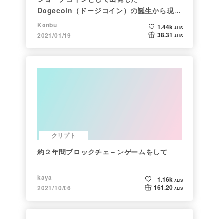
Dogecoin（ドージコイン）の誕生から現在
まで。注目される非証券性🐶
Konbu
1.44k
ALIS
38.31
2021/01/19
ALIS
クリプト
約２年間ブロックチェ－ンゲームをして
kaya
1.16k
ALIS
161.20
2021/10/06
ALIS