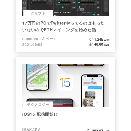
クリプト
17万円のPCでTwitterやってるのはもった
いないのでETHマイニングを始めた話
nnppnpp（んぺー）
1.34k
ALIS
46.60
2021/09/08
ALIS
テクノロジー
iOS15 配信開始!!
IMAKARA
393.67