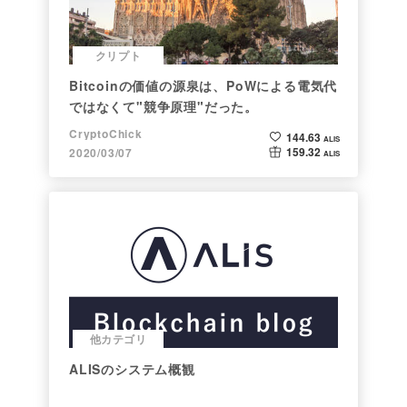
クリプト
Bitcoinの価値の源泉は、PoWによる電気代
ではなくて"競争原理"だった。
CryptoChick
144.63
ALIS
159.32
2020/03/07
ALIS
他カテゴリ
ALISのシステム概観