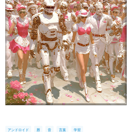
アンドロイド
唇
音
言葉
学習