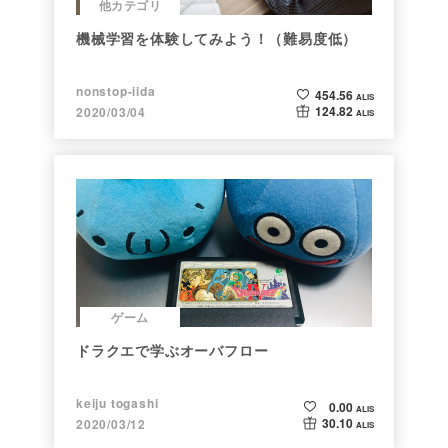
他カテゴリ
機械学習を体験してみよう！（難易度低）
nonstop-iida
454.56
ALIS
124.82
2020/03/04
ALIS
ゲーム
ドラクエで学ぶオーバフロー
keiju togashi
0.00
ALIS
30.10
2020/03/12
ALIS