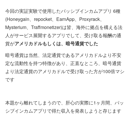
今回の実証実験で使用したパッシブインカムアプリ 6種
(Honeygain、repocket、EarnApp、Proxyrack、
Mysterium、Traffmonetizer)は皆、海外に拠点を構える法
人がサービス展開するアプリでして、受け取る報酬の通
貨が
アメリカドルもしくは、暗号通貨でした
暗号通貨は当然、法定通貨であるアメリカドルより不安
定な流動性を持つ特徴があり、正直なところ、暗号通貨
より法定通貨のアメリカドルで受け取った方が100倍マシ
です
本題から離れてしまうので、肝心の実際に1ヶ月間、パッ
シブインカムアプリで得た収入を発表しようと存じます