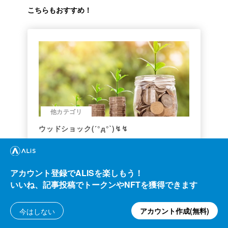
こちらもおすすめ！
他カテゴリ
ウッドショック(´°д°`)↯↯
しろしろ
194.04
ALIS
5.39
2021/05/24
ALIS
アカウント登録でALISを楽しもう！
いいね、記事投稿でトークンやNFTを獲得できます
アカウント作成(無料)
今はしない