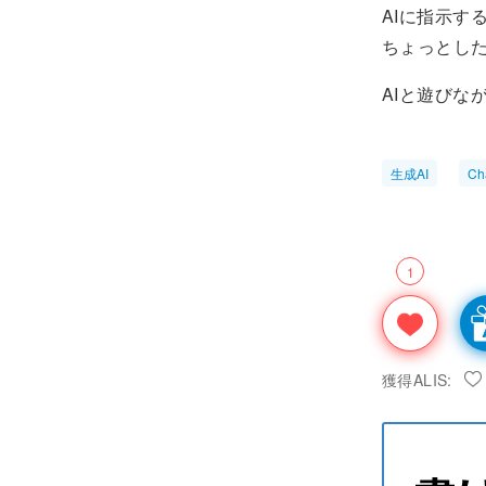
AIに指示す
ちょっとし
AIと遊びな
生成AI
Ch
1
獲得ALIS: