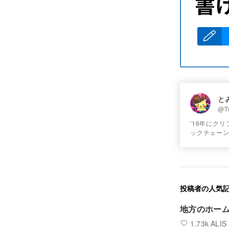
と
@T
'16年にク
ックチェー
投稿者の人気
地方のホー
1.73k ALIS