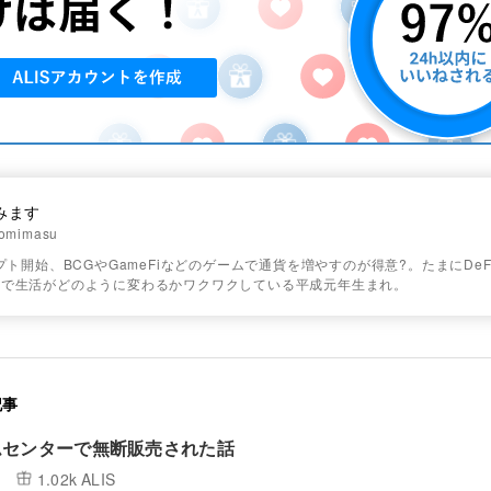
みます
omimasu
リプト開始、BCGやGameFiなどのゲームで通貨を増やすのが得意?。たまにDeF
ンで生活がどのように変わるかワクワクしている平成元年生まれ。
記事
ムセンターで無断販売された話
1.02k ALIS