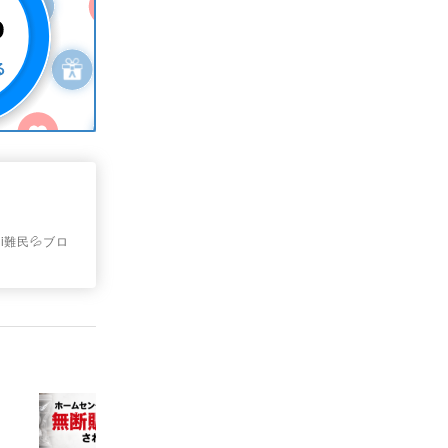
i難民💦ブロ