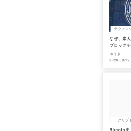
テクノロ
なぜ、素人
ブロックチ
か、につい
ゆうき
2020/08/12
クリプ
Bitcoin