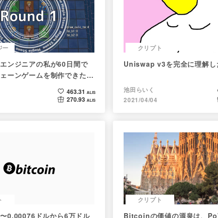
ジー
クリプト
エンジニアの私が60日間で
Uniswap v3を完全に理解し
ェーンゲームを制作できたの
て語ってみた
池田らいく
463.31
ALIS
270.93
2021/04/04
ALIS
ト
クリプト
史 〜0.00076ドルから6万ドル
Bitcoinの価値の源泉は、P