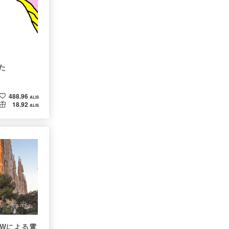
た
488.96
ALIS
18.92
ALIS
oWによる電