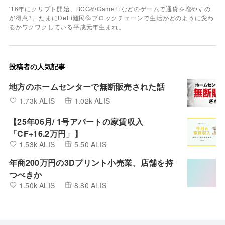
'16年にクリプト開始、BCGやGameFiなどのゲームで通貨を増やすの
が得意?。たまにDeFi難民💦ブロックチェーンで生活がどのように変わ
るかワクワクしている平成元年生まれ。
投稿者の人気記事
地方のホームセンターで無断販売された話
1.73k ALIS
1.02k ALIS
【25年06月/ 1号アパートの家賃収入
「CF+16.2万円」】
1.53k ALIS
5.50 ALIS
年商200万円の3Dプリント小売業、店舗を持
つべきか
1.50k ALIS
8.80 ALIS