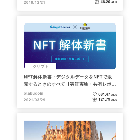
46.20
2018/12/21
ALIS
クリプト
NFT解体新書・デジタルデータをNFTで販
売するときのすべて【実証実験・共有レポー
ト】
otakucoin
681.47
ALIS
121.79
2021/03/29
ALIS