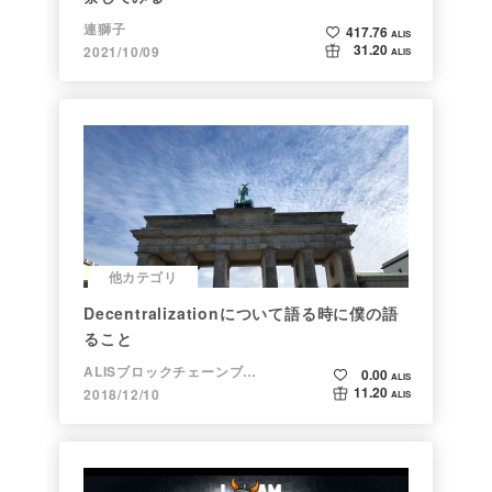
連獅子
417.76
ALIS
31.20
2021/10/09
ALIS
他カテゴリ
Decentralizationについて語る時に僕の語
ること
ALISブロックチェーンブログ
0.00
ALIS
11.20
2018/12/10
ALIS