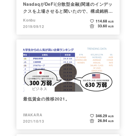
NasdaqがDeFi(分散型金融)関連のインデッ
クスを上場させると聞いたので、構成銘柄を
調べてみた
Konbu
114.68
ALIS
33.60
2019/09/12
ALIS
ビジネス
最低賃金の推移2021。
IMAKARA
346.29
ALIS
26.94
2021/10/13
ALIS