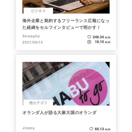
ビジネス
海外企業と契約するフリーランス広報になっ
た経緯をセルフインタビューで明かす！
Semapho
246.34
ALIS
16.10
2021/09/14
ALIS
他カテゴリ
オランダ人が語る大麻大国のオランダ
Jimmy
66.13
ALIS