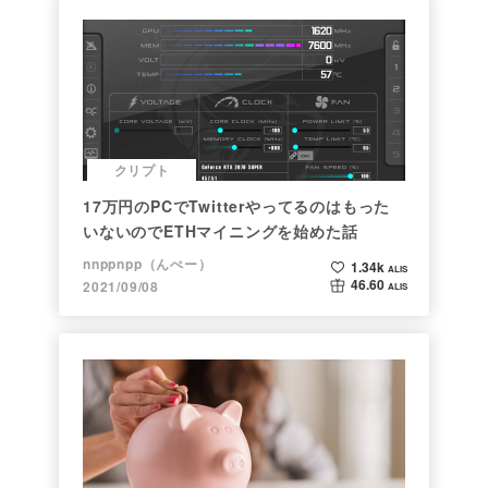
クリプト
17万円のPCでTwitterやってるのはもった
いないのでETHマイニングを始めた話
nnppnpp（んぺー）
1.34k
ALIS
46.60
2021/09/08
ALIS