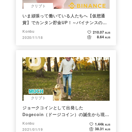
クリプト
いま頑張って働いている人たちへ【仮想通
貨】でカンタン貯金UP！～バイナンスの使
い方初心者編～
Konbu
210.07
ALIS
8.64
2020/11/18
ALIS
クリプト
ジョークコインとして出発した
Dogecoin（ドージコイン）の誕生から現在
まで。注目される非証券性🐶
Konbu
1.44k
ALIS
38.31
2021/01/19
ALIS