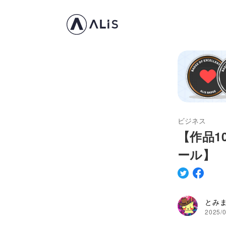
ビジネス
【作品1
ール】
とみ
2025/0