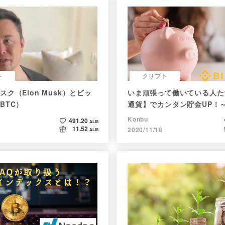
ト
クリプト
ク（Elon Musk）とビッ
いま頑張って働いている人た
BTC）
通貨】でカンタン貯金UP！
スの使い方初心者編～
Konbu
491.20
ALIS
11.52
2020/11/18
ALIS