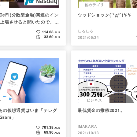
ト
他カテゴリ
がDeFi(分散型金融)関連のイン
ウッドショック(´°д°`)↯↯
上場させると聞いたので、構
べてみた
しろしろ
114.68
ALIS
33.60
2021/05/24
ALIS
ト
ビジネス
あの仮想通貨はいま「テレグ
最低賃金の推移2021。
Gram」
IMAKARA
701.38
ALIS
69.90
2021/10/13
ALIS