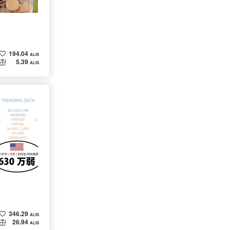
194.04
ALIS
5.39
ALIS
346.29
ALIS
26.94
ALIS