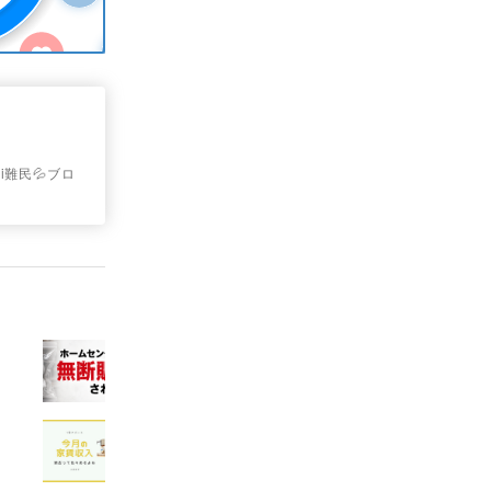
i難民💦ブロ