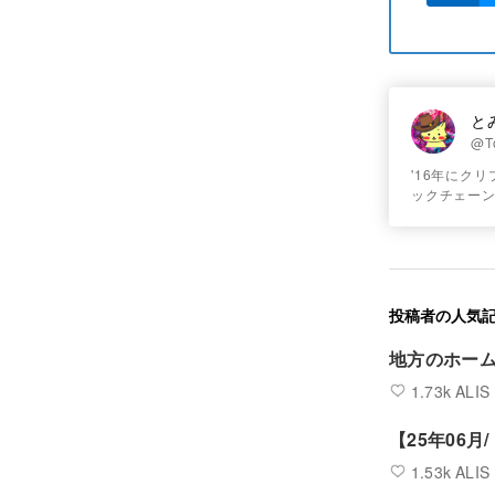
と
@T
'16年にク
ックチェー
投稿者の人気
地方のホー
1.73k ALIS
【25年06月
1.53k ALIS