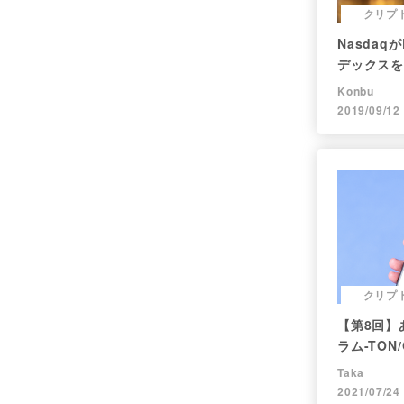
クリプ
Nasdaq
デックスを
成銘柄を調
Konbu
2019/09/12
クリプ
【第8回】
ラム-TON/
Taka
2021/07/24