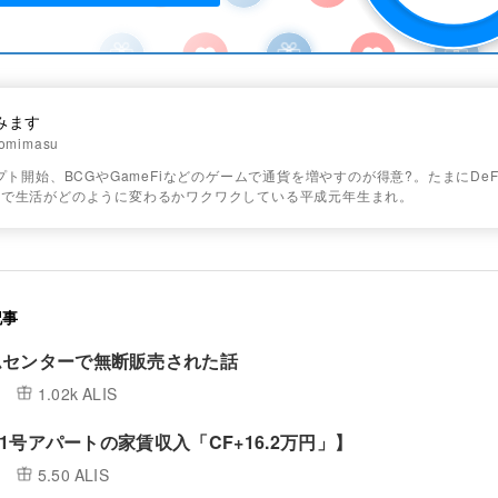
みます
omimasu
リプト開始、BCGやGameFiなどのゲームで通貨を増やすのが得意?。たまにDeF
ンで生活がどのように変わるかワクワクしている平成元年生まれ。
記事
ムセンターで無断販売された話
1.02k ALIS
/ 1号アパートの家賃収入「CF+16.2万円」】
5.50 ALIS