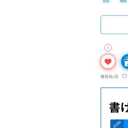
副業
物販
1
獲得ALIS: