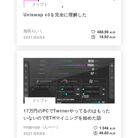
クリプト
Uniswap v3を完全に理解した
池田らいく
488.96
ALIS
18.92
2021/04/04
ALIS
クリプト
17万円のPCでTwitterやってるのはもった
いないのでETHマイニングを始めた話
nnppnpp（んぺー）
1.34k
ALIS
46.60
2021/09/08
ALIS