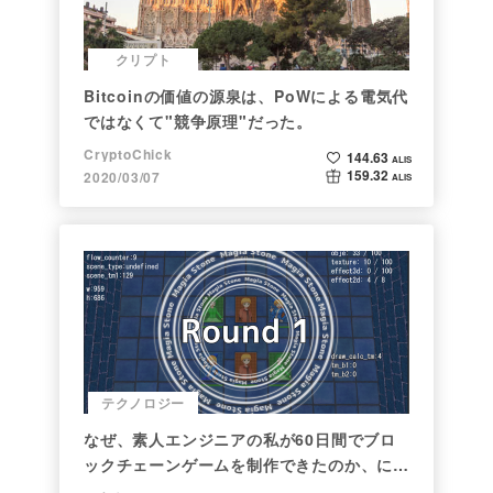
クリプト
Bitcoinの価値の源泉は、PoWによる電気代
ではなくて"競争原理"だった。
CryptoChick
144.63
ALIS
159.32
2020/03/07
ALIS
テクノロジー
なぜ、素人エンジニアの私が60日間でブロ
ックチェーンゲームを制作できたのか、につ
いて語ってみた