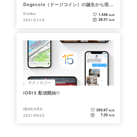
Dogecoin（ドージコイン）の誕生から現在
まで。注目される非証券性🐶
Konbu
1.44k
ALIS
38.31
2021/01/19
ALIS
テクノロジー
iOS15 配信開始!!
IMAKARA
393.67
ALIS
7.20
2021/09/23
ALIS