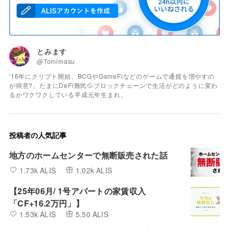
とみます
@Tomimasu
'16年にクリプト開始、BCGやGameFiなどのゲームで通貨を増やすの
が得意?。たまにDeFi難民💦ブロックチェーンで生活がどのように変わ
るかワクワクしている平成元年生まれ。
投稿者の人気記事
地方のホームセンターで無断販売された話
1.73k ALIS
1.02k ALIS
【25年06月/ 1号アパートの家賃収入
「CF+16.2万円」】
1.53k ALIS
5.50 ALIS