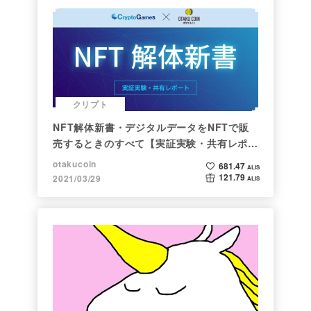
クリプト
NFT解体新書・デジタルデータをNFTで販
売するときのすべて【実証実験・共有レポー
ト】
otakucoin
681.47
ALIS
121.79
2021/03/29
ALIS