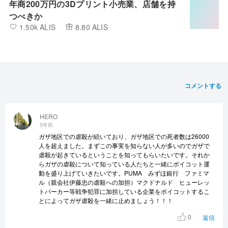
年商200万円の3Dプリント小売業、店舗を持
つべきか
1.50k ALIS
8.80 ALIS
コメントする
HERO
3年前
ガザ地区での虐殺が続いており、ガザ地区での死者数は26000
人を超えました。まずこの事実を知らない人が多いのでガザで
虐殺が起きているということを知ってもらいたいです。それか
らガザの虐殺について知っている人たちと一緒にボイコット運
動を盛り上げていきたいです。PUMA みずほ銀行 ファミマ
ル（親会社伊藤忠の虐殺への加担）マクドナルド ヒューレッ
トパーカー等戦争犯罪に加担している企業をボイコットするこ
とによってガザ虐殺を一緒に止めましょう！！！
0
返信