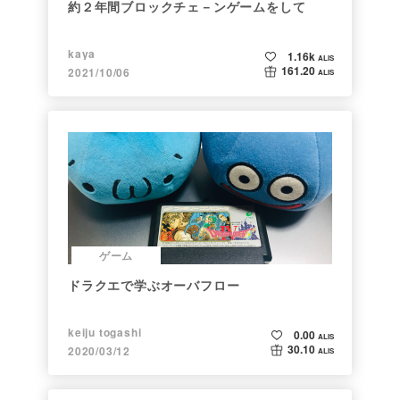
約２年間ブロックチェ－ンゲームをして
kaya
1.16k
ALIS
161.20
2021/10/06
ALIS
ゲーム
ドラクエで学ぶオーバフロー
keiju togashi
0.00
ALIS
30.10
2020/03/12
ALIS