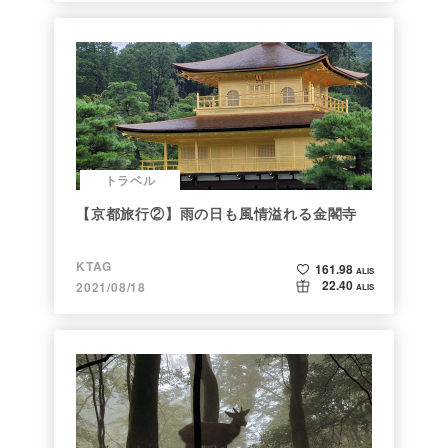
トラベル
【京都旅行②】雨の日も風情溢れる金閣寺
KTAG
161.98
ALIS
22.40
2021/08/18
ALIS