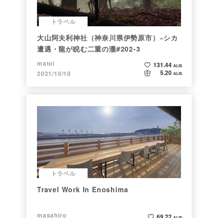
トラベル
大山阿夫利神社（神奈川県伊勢原市）~シカ
遭遇・龍が睨む二重の瀧#202-3
matol
131.44
ALIS
5.20
2021/10/10
ALIS
トラベル
Travel Work In Enoshima
masahiro
69.22
ALIS