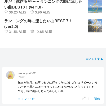
夏だ！体作るぞ〜〜 ランニングの時に流した
い曲BEST3！(ver1.0)
36.20 ALIS
3.90 ALIS
ランニングの時に流したい曲BEST 7！
(ver2.0)
31.56 ALIS
12.85 ALIS
コメントする
masayuki502
7年前
彼女が先月、仕事でセブに行ってたのだけどジョリビーという
バーガー屋さんは一度行ってみたほうがいいと言ってました
でも、味に期待しちゃだめらしい笑
1
コメント1件
返信