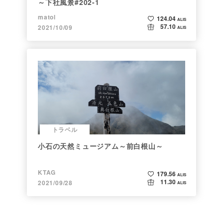
～下社風景#202-1
matol
124.04
ALIS
57.10
2021/10/09
ALIS
トラベル
小石の天然ミュージアム～前白根山～
KTAG
179.56
ALIS
11.30
2021/09/28
ALIS