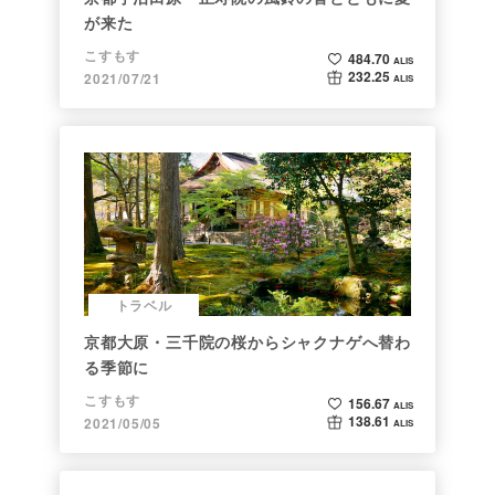
が来た
こすもす
484.70
ALIS
232.25
2021/07/21
ALIS
トラベル
京都大原・三千院の桜からシャクナゲへ替わ
る季節に
こすもす
156.67
ALIS
138.61
2021/05/05
ALIS