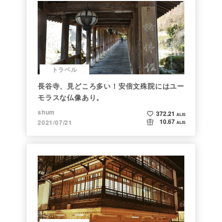
トラベル
長谷寺、見どころ多い！安倍文殊院にはユー
モラスな仏像あり。
shum
372.21
ALIS
10.67
2021/07/21
ALIS