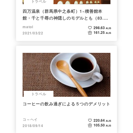
トラベル
四万温泉（群馬県中之条町）1~積善館本
館・千と千尋の神隠しのモデルとも（83.と
らべるショット）
matol
298.63
ALIS
161.25
2021/03/22
ALIS
トラベル
コーヒーの飲み過ぎによる５つのデメリット
コ～ヘイ
220.64
ALIS
105.50
2018/09/14
ALIS