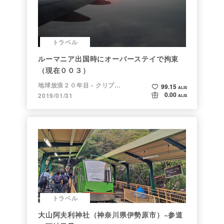
トラベル
ルーマニア出国時にオーバーステイで拘束
（現在００３）
地球放浪２０年目 - クリプトラベラー
99.15
ALIS
0.00
2019/01/31
ALIS
トラベル
大山阿夫利神社（神奈川県伊勢原市）~参道