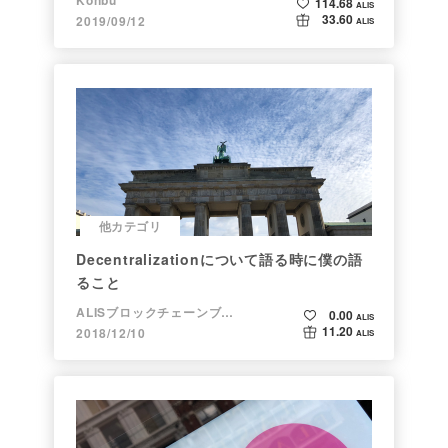
114.68
ALIS
33.60
2019/09/12
ALIS
他カテゴリ
Decentralizationについて語る時に僕の語
ること
ALISブロックチェーンブログ
0.00
ALIS
11.20
2018/12/10
ALIS