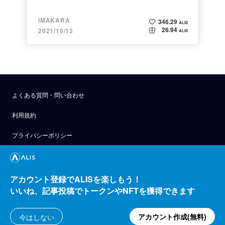
IMAKARA
346.29
ALIS
26.94
2021/10/13
ALIS
よくある質問・問い合わせ
利用規約
プライバシーポリシー
公式アナウンス
技術ブログ
アカウント登録でALISを楽しもう！
いいね、記事投稿でトークンやNFTを獲得できます
API
運営会社
アカウント作成(無料)
今はしない