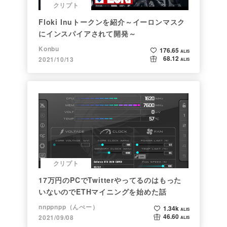
クリプト
Floki Inuトークンを紹介～イーロンマスク
にインスパイアされて開発～
Konbu
176.65
ALIS
68.12
2021/10/13
ALIS
クリプト
17万円のPCでTwitterやってるのはもった
いないのでETHマイニングを始めた話
nnppnpp（んぺー）
1.34k
ALIS
46.60
2021/09/08
ALIS