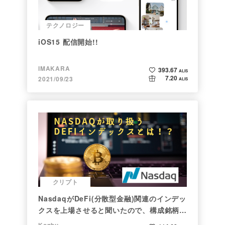
テクノロジー
iOS15 配信開始!!
IMAKARA
393.67
ALIS
7.20
2021/09/23
ALIS
クリプト
NasdaqがDeFi(分散型金融)関連のインデッ
クスを上場させると聞いたので、構成銘柄を
調べてみた
Konbu