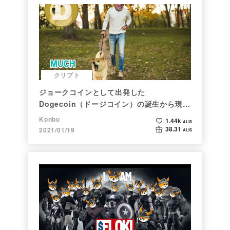
クリプト
ジョークコインとして出発した
Dogecoin（ドージコイン）の誕生から現在
まで。注目される非証券性🐶
Konbu
1.44k
ALIS
38.31
2021/01/19
ALIS