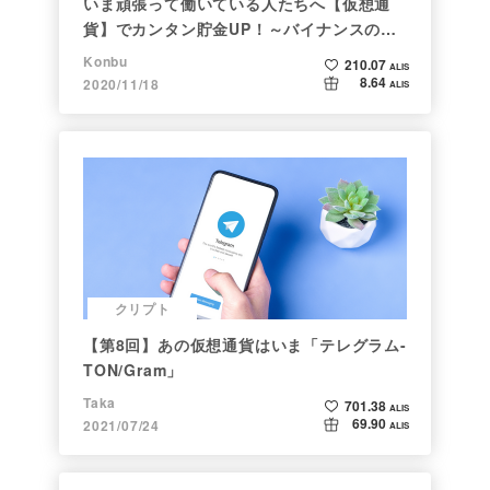
いま頑張って働いている人たちへ【仮想通
貨】でカンタン貯金UP！～バイナンスの使
い方初心者編～
Konbu
210.07
ALIS
8.64
2020/11/18
ALIS
クリプト
【第8回】あの仮想通貨はいま「テレグラム-
TON/Gram」
Taka
701.38
ALIS
69.90
2021/07/24
ALIS