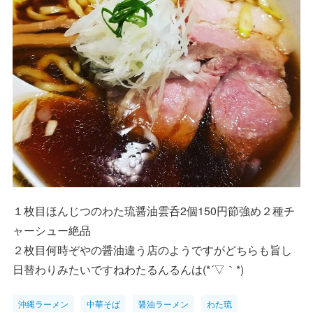
１枚目ほんじつのわた琉醤油雲呑2個150円節強め２種チ
ャーシュー絶品
２枚目何時ぞやの醤油違う店のようですがどちらも旨し
日替わりみたいですねわたるんるんは(*´▽｀*)
沖縄ラーメン
中華そば
醤油ラーメン
わた琉