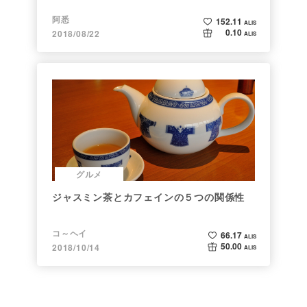
阿悉
152.11
ALIS
0.10
2018/08/22
ALIS
グルメ
ジャスミン茶とカフェインの５つの関係性
コ～ヘイ
66.17
ALIS
50.00
2018/10/14
ALIS