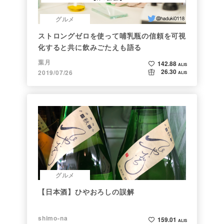
グルメ
ストロングゼロを使って哺乳瓶の信頼を可視
化すると共に飲みごたえも語る
葉月
142.88
ALIS
26.30
2019/07/26
ALIS
グルメ
【日本酒】ひやおろしの誤解
shimo-na
159.01
ALIS