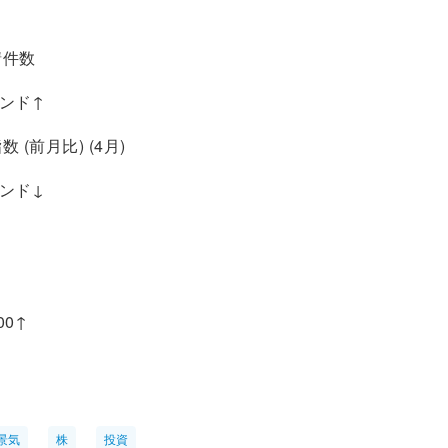
請件数
ンド↑
 (前月比) (4月)
ンド↓
0↑
景気
株
投資