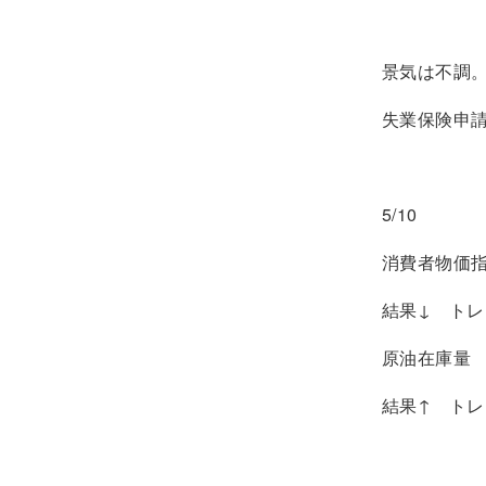
景気は不調
失業保険申
5/10
消費者物価指数
結果↓ トレ
原油在庫量
結果↑ ト