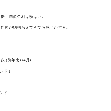
。株、国債金利は横ばい。
請件数が結構増えてきてる感じがする。
 (前年比) (4月)
ンド↓
レンド→