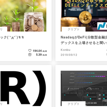
リ
クリプト
ク(´°д°`)↯↯
NasdaqがDeFi(分散型金
デックスを上場させると聞い
成銘柄を調べてみた
Konbu
194.04
ALIS
5.39
2019/09/12
ALIS
リ
クリプト