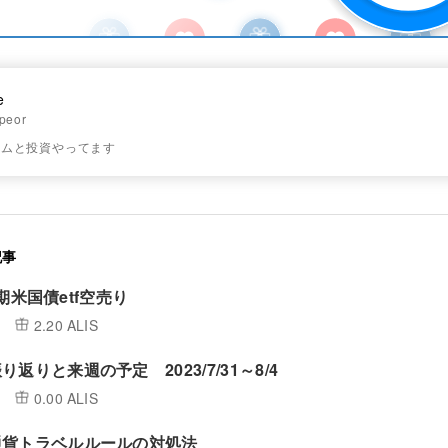
e
peor
ームと投資やってます
記事
4長期米国債etf空売り
2.20 ALIS
返りと来週の予定 2023/7/31～8/4
0.00 ALIS
通貨トラベルルールの対処法