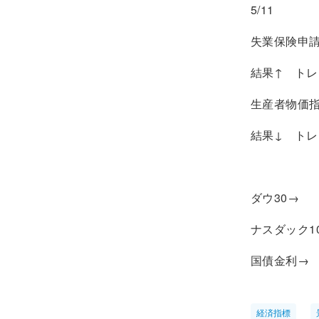
5/11
失業保険申
結果↑ トレ
生産者物価指数
結果↓ トレ
ダウ30→
ナスダック10
国債金利→
経済指標