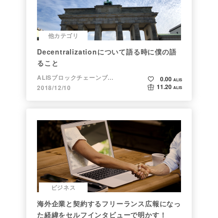
他カテゴリ
Decentralizationについて語る時に僕の語
ること
ALISブロックチェーンブログ
0.00
ALIS
11.20
2018/12/10
ALIS
ビジネス
海外企業と契約するフリーランス広報になっ
た経緯をセルフインタビューで明かす！