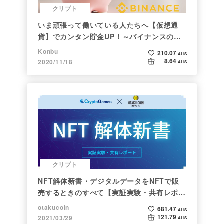
クリプト
いま頑張って働いている人たちへ【仮想通
貨】でカンタン貯金UP！～バイナンスの使
い方初心者編～
Konbu
210.07
ALIS
8.64
2020/11/18
ALIS
クリプト
NFT解体新書・デジタルデータをNFTで販
売するときのすべて【実証実験・共有レポー
ト】
otakucoin
681.47
ALIS
121.79
2021/03/29
ALIS