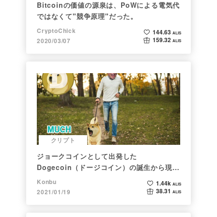
Bitcoinの価値の源泉は、PoWによる電気代
ではなくて"競争原理"だった。
CryptoChick
144.63
ALIS
159.32
2020/03/07
ALIS
クリプト
ジョークコインとして出発した
Dogecoin（ドージコイン）の誕生から現在
まで。注目される非証券性🐶
Konbu
1.44k
ALIS
38.31
2021/01/19
ALIS