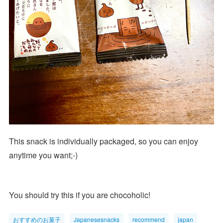
This snack is individually packaged, so you can enjoy
anytime you want;-)
You should try this if you are chocoholic!
おすすめのお菓子
Japanesesnacks
recommend
japan