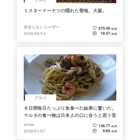
グルメ
ミスタードーナツの隠れた聖地、大阪。
存在しないユーザー
275.40
ALIS
18.57
2020/05/14
ALIS
グルメ
８日間毎日たっぷり魚食べた結果に驚いた。
マルタの食べ物は日本人の口に合うと思う⑥
shum
146.77
ALIS
9.60
2020/01/27
ALIS