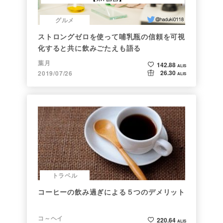
グルメ
ストロングゼロを使って哺乳瓶の信頼を可視
化すると共に飲みごたえも語る
葉月
142.88
ALIS
26.30
2019/07/26
ALIS
トラベル
コーヒーの飲み過ぎによる５つのデメリット
コ～ヘイ
220.64
ALIS