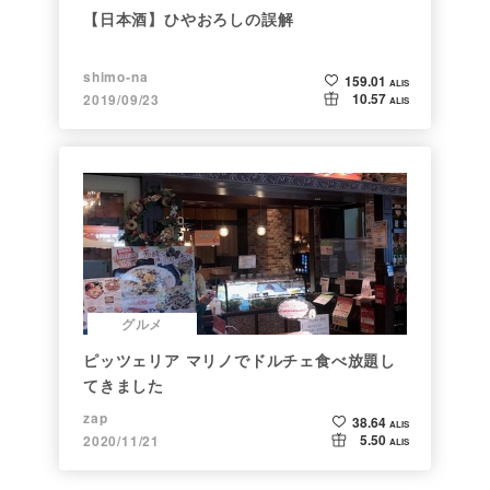
【日本酒】ひやおろしの誤解
shimo-na
159.01
ALIS
10.57
2019/09/23
ALIS
グルメ
ピッツェリア マリノでドルチェ食べ放題し
てきました
zap
38.64
ALIS
5.50
2020/11/21
ALIS