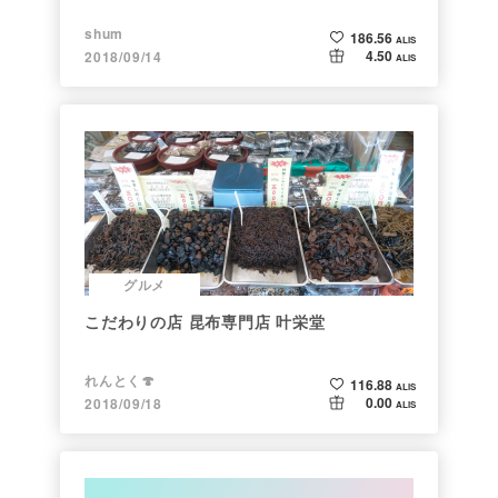
shum
186.56
ALIS
4.50
2018/09/14
ALIS
グルメ
こだわりの店 昆布専門店 叶栄堂
れんとく🍄
116.88
ALIS
0.00
2018/09/18
ALIS