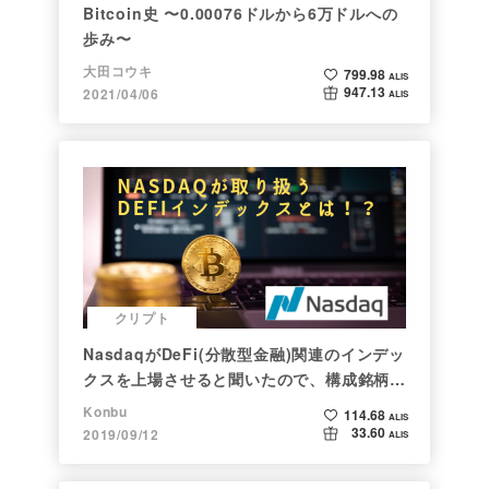
Bitcoin史 〜0.00076ドルから6万ドルへの
歩み〜
大田コウキ
799.98
ALIS
947.13
2021/04/06
ALIS
クリプト
NasdaqがDeFi(分散型金融)関連のインデッ
クスを上場させると聞いたので、構成銘柄を
調べてみた
Konbu
114.68
ALIS
33.60
2019/09/12
ALIS