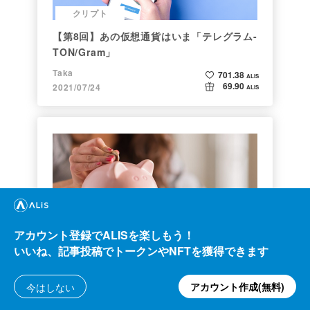
クリプト
【第8回】あの仮想通貨はいま「テレグラム-
TON/Gram」
Taka
701.38
ALIS
69.90
2021/07/24
ALIS
クリプト
アカウント登録でALISを楽しもう！
いいね、記事投稿でトークンやNFTを獲得できます
いま頑張って働いている人たちへ【仮想通
貨】でカンタン貯金UP！～バイナンスの使
い方初心者編～
アカウント作成(無料)
今はしない
Konbu
210.07
ALIS
8.64
2020/11/18
ALIS