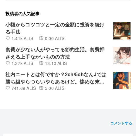
投稿者の人気記事
小額からコツコツと一定の金額に投資を続け
る手法
1.41k ALIS
0.00 ALIS
食費が少ない人がやってる節約生活。食費押
さえる上手なかいものの方法
1.37k ALIS
13.10 ALIS
社内ニートとは何ですか？2ch/5chなんJでは
勝ち組やらつらいやらあるけど。惨めな末
741.69 ALIS
5.00 ALIS
路？
コメントする