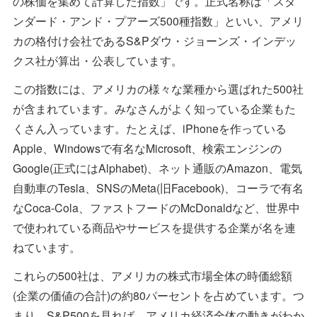
の株価を集めて計算した指数」です。正式名称は「スタ
ンダード・アンド・プアーズ500種指数」といい、アメリ
カの格付け会社であるS&Pダウ・ジョーンズ・インデッ
クス社が算出・公表しています。
この指数には、アメリカの様々な業種から選ばれた500社
が含まれています。みなさんがよく知っている企業もた
くさん入っています。たとえば、iPhoneを作っている
Apple、Windowsで有名なMicrosoft、検索エンジンの
Google(正式にはAlphabet)、ネット通販のAmazon、電気
自動車のTesla、SNSのMeta(旧Facebook)、コーラで有名
なCoca-Cola、ファストフードのMcDonaldなど、世界中
で使われている商品やサービスを提供する企業が名を連
ねています。
これらの500社は、アメリカの株式市場全体の時価総額
(企業の価値の合計)の約80パーセントを占めています。つ
まり、S&P500を見れば、アメリカ経済全体の動きがわか