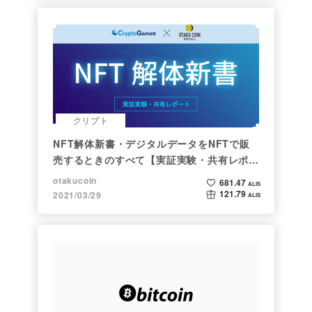
クリプト
NFT解体新書・デジタルデータをNFTで販
売するときのすべて【実証実験・共有レポー
ト】
otakucoin
681.47
ALIS
121.79
2021/03/29
ALIS