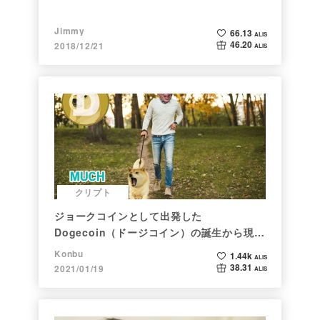
Jimmy
66.13
ALIS
46.20
2018/12/21
ALIS
クリプト
ジョークコインとして出発した
Dogecoin（ドージコイン）の誕生から現在
まで。注目される非証券性🐶
Konbu
1.44k
ALIS
38.31
2021/01/19
ALIS