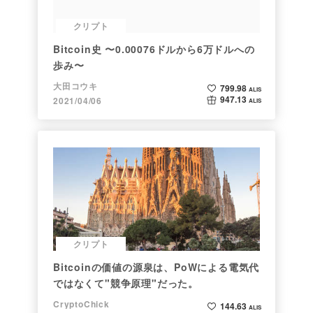
クリプト
Bitcoin史 〜0.00076ドルから6万ドルへの
歩み〜
大田コウキ
799.98
ALIS
947.13
2021/04/06
ALIS
クリプト
Bitcoinの価値の源泉は、PoWによる電気代
ではなくて"競争原理"だった。
CryptoChick
144.63
ALIS