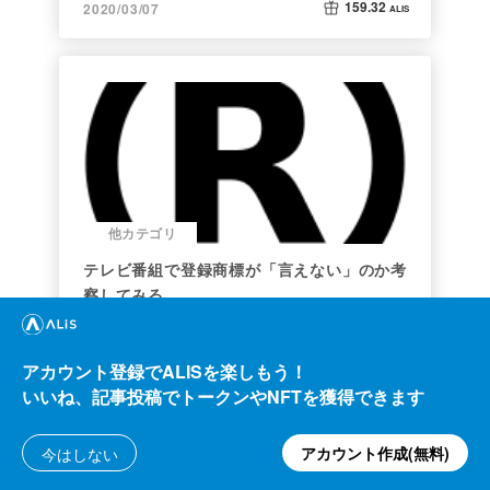
159.32
2020/03/07
ALIS
他カテゴリ
テレビ番組で登録商標が「言えない」のか考
察してみる
連獅子
417.76
ALIS
31.20
2021/10/09
ALIS
アカウント登録でALISを楽しもう！
いいね、記事投稿でトークンやNFTを獲得できます
アカウント作成(無料)
今はしない