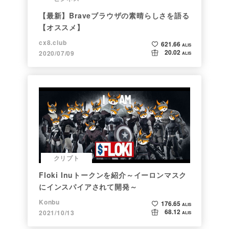
【最新】Braveブラウザの素晴らしさを語る
【オススメ】
cx8.club
621.66
ALIS
20.02
2020/07/09
ALIS
クリプト
Floki Inuトークンを紹介～イーロンマスク
にインスパイアされて開発～
Konbu
176.65
ALIS
68.12
2021/10/13
ALIS