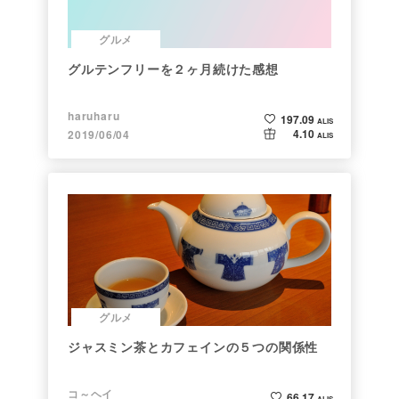
グルメ
グルテンフリーを２ヶ月続けた感想
haruharu
197.09
ALIS
4.10
2019/06/04
ALIS
グルメ
ジャスミン茶とカフェインの５つの関係性
コ～ヘイ
66.17
ALIS