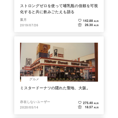
ストロングゼロを使って哺乳瓶の信頼を可視
化すると共に飲みごたえも語る
葉月
142.88
ALIS
26.30
2019/07/26
ALIS
グルメ
ミスタードーナツの隠れた聖地、大阪。
存在しないユーザー
275.40
ALIS
18.57
2020/05/14
ALIS