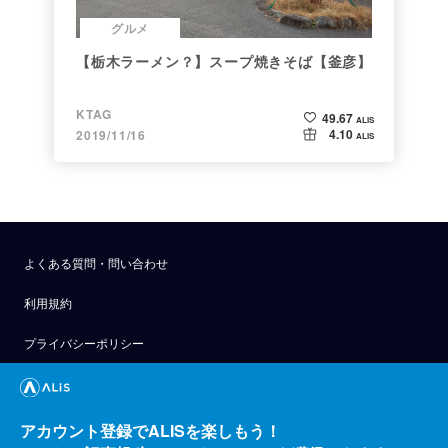
グルメ
【栃木ラーメン？】スープ焼きそば【釜彦】
KTAG
49.67
ALIS
4.10
2019/11/16
ALIS
よくある質問・問い合わせ
利用規約
プライバシーポリシー
公式アナウンス
技術ブログ
アカウント登録でALISを楽しもう！