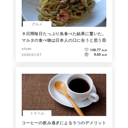
グルメ
８日間毎日たっぷり魚食べた結果に驚いた。
マルタの食べ物は日本人の口に合うと思う⑥
shum
146.77
ALIS
9.60
2020/01/27
ALIS
トラベル
コーヒーの飲み過ぎによる５つのデメリット