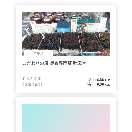
グルメ
こだわりの店 昆布専門店 叶栄堂
れんとく🍄
116.88
ALIS
0.00
2018/09/18
ALIS