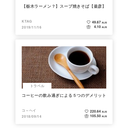
【栃木ラーメン？】スープ焼きそば【釜彦】
KTAG
49.67
ALIS
4.10
2019/11/16
ALIS
トラベル
コーヒーの飲み過ぎによる５つのデメリット
コ～ヘイ
220.64
ALIS
105.50
2018/09/14
ALIS