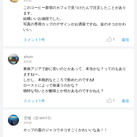
6年前
このコーヒー新宿のカフェで見つけたんで注文したことがあり
ます。
結構いいお値段でした。
写真の専用カップのデザインがお洒落ですね。金のネコがかわ
いい。
1
コメント1件
返信
shum
6年前
東南アジアで妙に安いのとかあって、本当かな？ってのもあり
ますねー。
しかし、本格的なところで飲めたのですね❗
ローストによって味違うのかな？
独特な匂いとか酸味とか何かあるのですかねえ？
1
コメント1件
返信
空猫（旧 elm13）
6年前
カップの蓋のジャコウネコすごくかわいいなあ！！