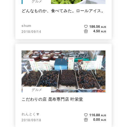
グルメ
どんなものか、食べてみた。ロールアイス。
shum
186.56
ALIS
4.50
2018/09/14
ALIS
グルメ
こだわりの店 昆布専門店 叶栄堂
れんとく🍄
116.88
ALIS
0.00
2018/09/18
ALIS