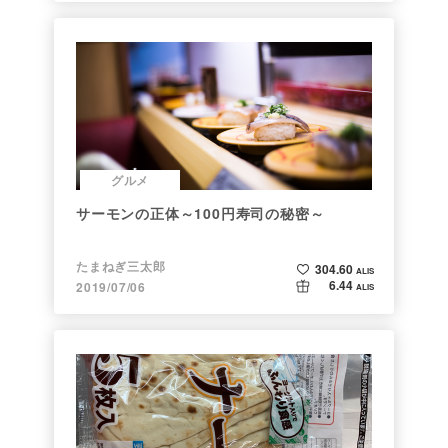
グルメ
サーモンの正体～100円寿司の秘密～
たまねぎ三太郎
304.60
ALIS
6.44
2019/07/06
ALIS