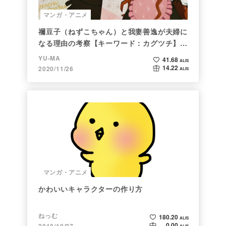
マンガ・アニメ
禰豆子（ねずこちゃん）と我妻善逸が夫婦に
なる理由の考察【キーワード：カグツチ】＜
後編＞
YU-MA
41.68
ALIS
14.22
2020/11/26
ALIS
マンガ・アニメ
かわいいキャラクターの作り方
ねっむ
180.20
ALIS
0.00
2018/10/27
ALIS