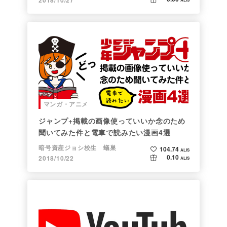
マンガ・アニメ
ジャンプ+掲載の画像使っていいか念のため
聞いてみた件と電車で読みたい漫画4選
暗号資産ジョシ校生 蟻巣
104.74
ALIS
0.10
2018/10/22
ALIS