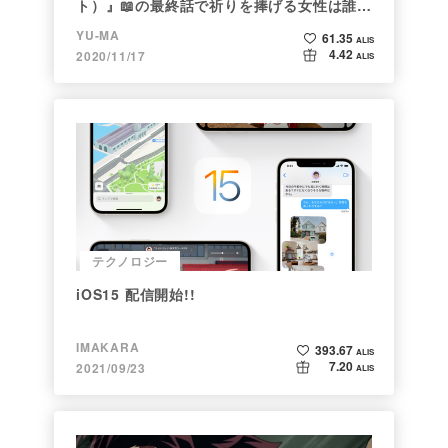
ト）』📖の最終話で祈りを捧げる女性は誰な
のか
YU-MA
61.35
ALIS
4.42
2020/11/17
ALIS
テクノロジー
iOS15 配信開始!!
IMAKARA
393.67
ALIS
7.20
2021/09/23
ALIS