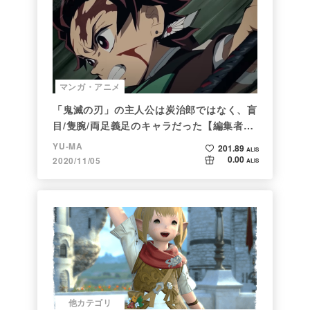
マンガ・アニメ
「鬼滅の刃」の主人公は炭治郎ではなく、盲
目/隻腕/両足義足のキャラだった【編集者の
仕事ぶりに脱帽】
YU-MA
201.89
ALIS
0.00
2020/11/05
ALIS
他カテゴリ