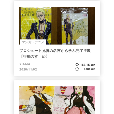
マンガ・アニメ
プロシュート兄貴の名言から学ぶ完了主義
【行動のすゝめ】
YU-MA
168.15
ALIS
4.00
2020/11/02
ALIS