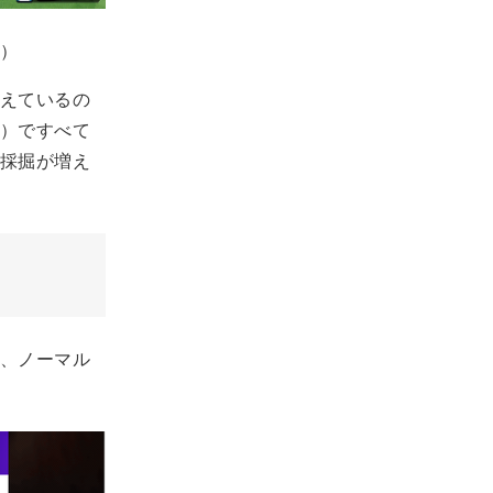
）
えているの
）ですべて
採掘が増え
、ノーマル