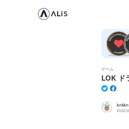
ゲーム
LOK 
knkkn
2022/0