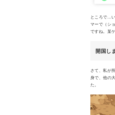
ところで…
マーで（シ
ですね。某
開国し
さて、私が
身で、他の
た。