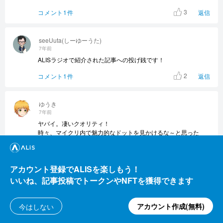
3
コメント1件
返信
seeUuta(しーゆーうた)
7年前
ALISラジオで紹介された記事への投げ銭です！
2
コメント1件
返信
ゆうき
7年前
ヤバイ。凄いクオリティ！
時々、マイクリ内で魅力的なドットを見かけるな～と思った
ら、もやしししゃもさんのイラストだったのですね！
2
コメント1件
返信
アカウント登録でALISを楽しもう！
いいね、記事投稿でトークンやNFTを獲得できます
アカウント作成(無料)
今はしない