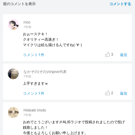
前のコメントを表示
コメントする
nico
7年前
おぉーステキ！
クオリティー高過ぎ！
マイクリは絵も描けるんですね(･∀･)
3
コメント1件
返信
なかぞの(ぞの)/crypvo代表
7年前
上手すぎますｗ
2
コメント1件
返信
Hideaki imoto
7年前
おめでとうございます🎉ALISラジオで投稿されましたので投げ
銭致しました！
今後ともよろしくお願い申し上げます。