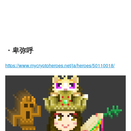
・卑弥呼
https://www.mycryptoheroes.net/ja/heroes/50110018/