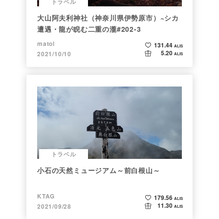
トラベル
大山阿夫利神社（神奈川県伊勢原市）~シカ
遭遇・龍が睨む二重の瀧#202-3
matol
131.44
ALIS
5.20
2021/10/10
ALIS
トラベル
小石の天然ミュージアム～前白根山～
KTAG
179.56
ALIS
11.30
2021/09/28
ALIS