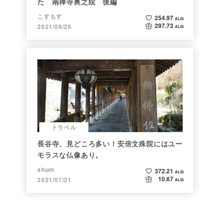
た 南禅寺奥之院 後編
こすもす
254.97
ALIS
297.73
2021/09/26
ALIS
トラベル
長谷寺、見どころ多い！安倍文殊院にはユー
モラスな仏像あり。
shum
372.21
ALIS
10.67
2021/07/21
ALIS