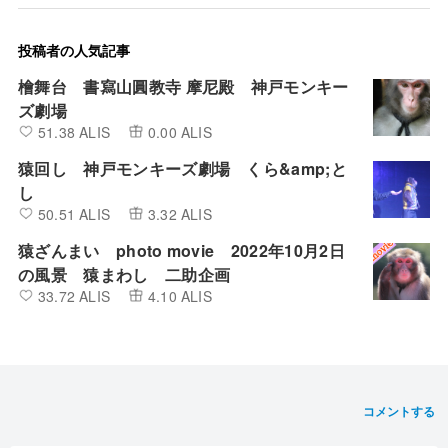
投稿者の人気記事
檜舞台 書寫山圓教寺 摩尼殿 神戸モンキー
ズ劇場
51.38 ALIS
0.00 ALIS
猿回し 神戸モンキーズ劇場 くら&amp;と
し
50.51 ALIS
3.32 ALIS
猿ざんまい photo movie 2022年10月2日
の風景 猿まわし 二助企画
33.72 ALIS
4.10 ALIS
コメントする