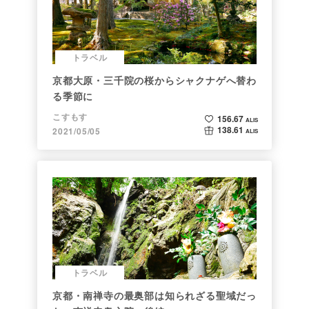
トラベル
京都大原・三千院の桜からシャクナゲへ替わ
る季節に
こすもす
156.67
ALIS
138.61
2021/05/05
ALIS
トラベル
京都・南禅寺の最奥部は知られざる聖域だっ