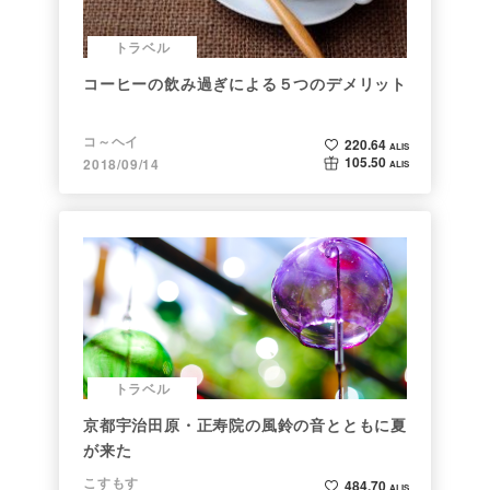
トラベル
コーヒーの飲み過ぎによる５つのデメリット
コ～ヘイ
220.64
ALIS
105.50
2018/09/14
ALIS
トラベル
京都宇治田原・正寿院の風鈴の音とともに夏
が来た
こすもす
484.70
ALIS