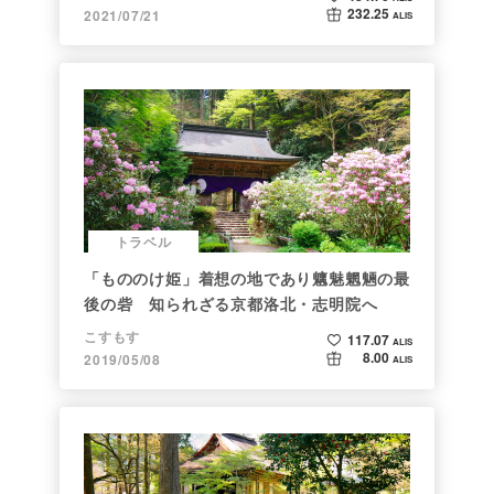
232.25
2021/07/21
ALIS
トラベル
「もののけ姫」着想の地であり魑魅魍魎の最
後の砦 知られざる京都洛北・志明院へ
こすもす
117.07
ALIS
8.00
2019/05/08
ALIS