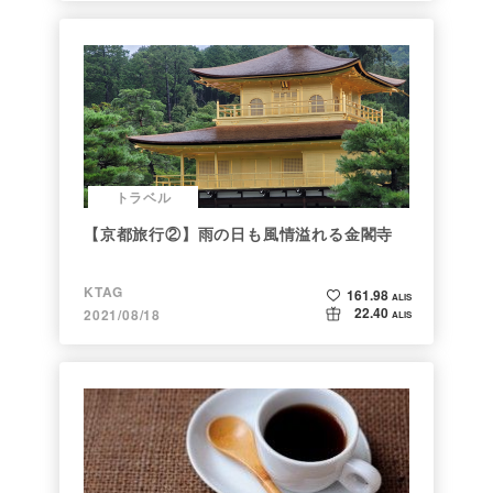
トラベル
【京都旅行②】雨の日も風情溢れる金閣寺
KTAG
161.98
ALIS
22.40
2021/08/18
ALIS