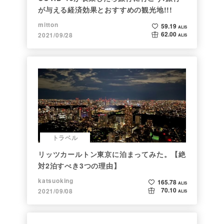
が与える経済効果とおすすめの観光地!!!
mitton
59.19
ALIS
62.00
2021/09/28
ALIS
トラベル
リッツカールトン東京に泊まってみた。【絶
対2泊すべき3つの理由】
katsuoking
165.78
ALIS
70.10
2021/09/08
ALIS