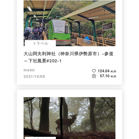
トラベル
大山阿夫利神社（神奈川県伊勢原市）~参道
～下社風景#202-1
matol
124.04
ALIS
57.10
2021/10/09
ALIS