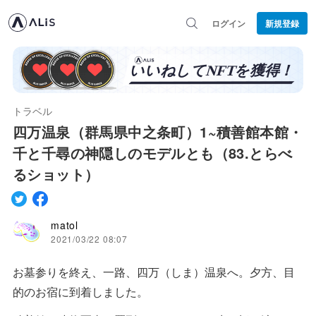
ログイン
新規登録
トラベル
四万温泉（群馬県中之条町）1~積善館本館・
千と千尋の神隠しのモデルとも（83.とらべ
るショット）
matol
2021/03/22 08:07
お墓参りを終え、一路、四万（しま）温泉へ。夕方、目
的のお宿に到着しました。