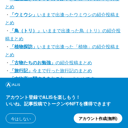
とめ
・
「ウミウシ」
いままで出逢ったウミウシの紹介投稿ま
とめ
・
「鳥（トリ）」
いままで出逢った鳥（トリ）の紹介投
稿まとめ
・
「植物探訪」
いままで出逢った「植物」の紹介投稿ま
とめ
・
「古物たちのお勉強」
の紹介投稿まとめ
・
「旅行記」
今まで行った旅行記のまとめ
・
「古物商に関するあれこれ」
~まとめです
・
「神社の基本知識をご紹介」
「神社」に関して掘り下
げて投稿
アカウント登録でALISを楽しもう！
・
[ネコの住むビトにゃん村] x[ALiS経済圏]/私的構想
私
いいね、記事投稿でトークンやNFTを獲得できます
的な構想の妄想まとめ
アカウント作成(無料)
今はしない
matol トラベル
群馬県
温泉
旅行