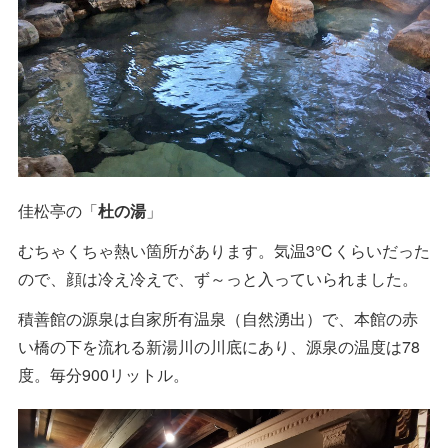
佳松亭の「
杜の湯
」
むちゃくちゃ熱い箇所があります。気温3℃くらいだった
ので、顔は冷え冷えで、ず～っと入っていられました。
積善館の源泉は自家所有温泉（自然湧出）で、本館の赤
い橋の下を流れる新湯川の川底にあり、源泉の温度は78
度。毎分900リットル。