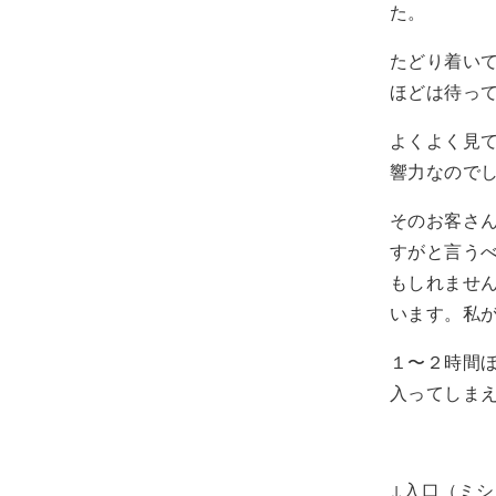
た。
たどり着い
ほどは待っ
よくよく見
響力なので
そのお客さ
すがと言う
もしれませ
います。私
１〜２時間
入ってしま
↓入口（ミ