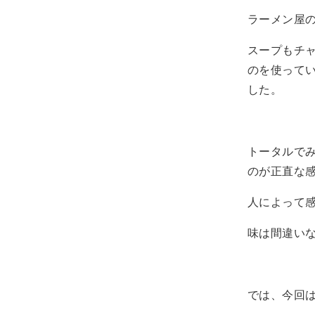
ラーメン屋
スープもチ
のを使って
した。
トータルで
のが正直な
人によって
味は間違い
では、今回