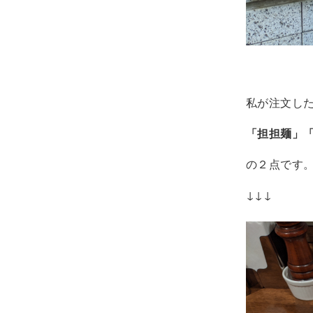
私が注文し
「担担麺」
の２点です
↓↓↓