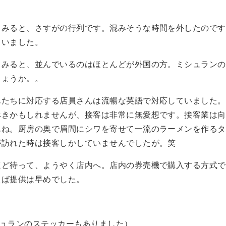
てみると、さすがの行列です。混みそうな時間を外したのです
ていました。
てみると、並んでいるのはほとんどが外国の方。ミシュランの
しょうか。。
んたちに対応する店員さんは流暢な英語で対応していました。
べきかもしれませんが、接客は非常に無愛想です。接客業は向
んね。厨房の奥で眉間にシワを寄せて一流のラーメンを作るタ
が訪れた時は接客しかしていませんでしたが。笑
ほど待って、ようやく店内へ。店内の券売機で購入する方式で
えば提供は早めでした。
シュランのステッカーもありました）