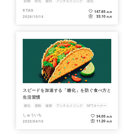
砂糖
研究
要約
アンチエイジング
老化
KTAG
147.65
ALIS
33.10
2024/10/14
ALIS
スピードを加速する「糖化」を防ぐ食べ方と
生活習慣
糖化
運動
健康
アンチエイジング
NFTオーナー
しゅういち
34.05
ALIS
11.20
2023/04/10
ALIS