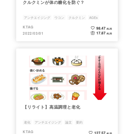
クルクミンが体の糖化を防ぐ？
アンチエイジング
ウコン
クルクミン
AGEs
KTAG
98.47
ALIS
17.87
2022/03/01
ALIS
【リライト】高温調理と老化
老化
アンチエイジング
論文
要約
KTAG
127.57
ALIS