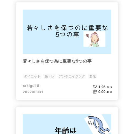
若々しさを保つ為に重要な5つの事
ダイエット
筋トレ
アンチエイジング
老化
takigu18
1.26
ALIS
0.00
2022/03/31
ALIS