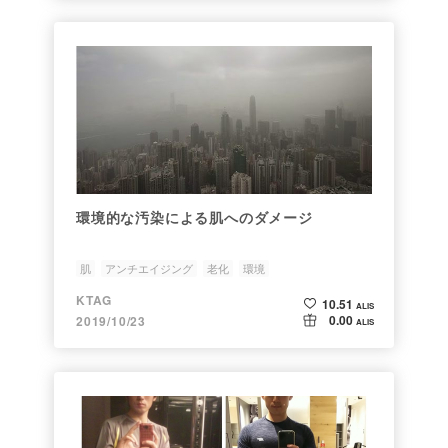
環境的な汚染による肌へのダメージ
肌
アンチエイジング
老化
環境
KTAG
10.51
ALIS
0.00
2019/10/23
ALIS