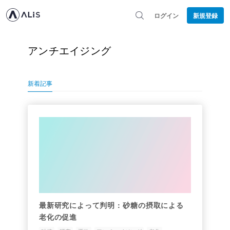
ログイン
新規登録
アンチエイジング
新着記事
最新研究によって判明 : 砂糖の摂取による
老化の促進