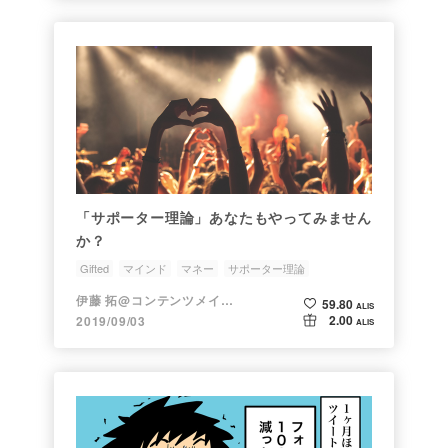
「サポーター理論」あなたもやってみません
か？
Gifted
マインド
マネー
サポーター理論
伊藤 拓@コンテンツメイカー
59.80
ALIS
2.00
2019/09/03
ALIS