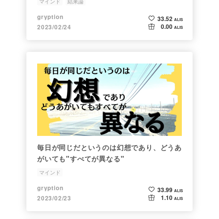
マインド
結果論
gryption
33.52
ALIS
0.00
2023/02/24
ALIS
毎日が同じだというのは幻想であり、どうあ
がいても"すべてが異なる"
マインド
gryption
33.99
ALIS
1.10
2023/02/23
ALIS