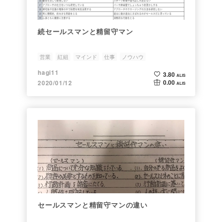
続セールスマンと精留守マン
営業
紅組
マインド
仕事
ノウハウ
hagi11
3.80
ALIS
0.00
2020/01/12
ALIS
セールスマンと精留守マンの違い