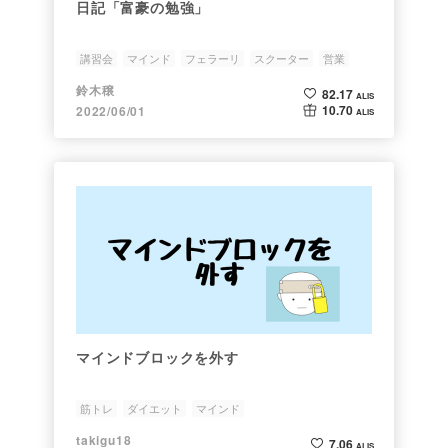
日記「富豪の勉強」
講習会
マインド
フェラーリ
スクーター
営業
鈴木穣
82.17
ALIS
10.70
2022/06/01
ALIS
マインドブロックを外す
筋トレ
ダイエット
マインド
takigu18
7.06
ALIS