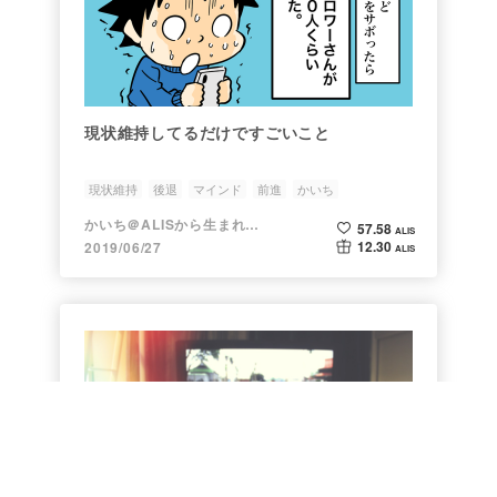
現状維持してるだけですごいこと
現状維持
後退
マインド
前進
かいち
かいち＠ALISから生まれた漫画家
57.58
ALIS
12.30
2019/06/27
ALIS