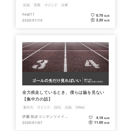
紅組
営業
マインド
仕事
hagi11
0.70
ALIS
2.20
2020/01/10
ALIS
全力疾走しているとき、僕らは脇を見ない
【集中力の話】
集中力
マインド
QOL
白組
Gifted
伊藤 拓@コンテンツメイカー
4.16
ALIS
11.00
2020/01/07
ALIS