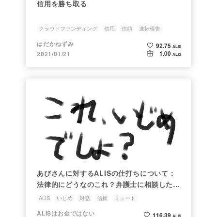
信用を勝ち取る
クラウドファンディング
信用
信頼
進捗報告
はだかねずみ
92.75
ALIS
1.00
2021/01/21
ALIS
あびさんに対するALISの仕打ちについて：
法律的にどうなのこれ？弁護士に相談したい
ぐらいひどい話
ALIS
いじめ
対話
信頼
ミュート
ALISはお金ではない
116.39
ALIS