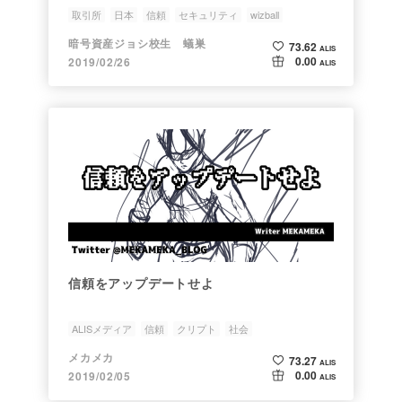
取引所
日本
信頼
セキュリティ
wizball
暗号資産ジョシ校生 蟻巣
73.62
ALIS
0.00
2019/02/26
ALIS
信頼をアップデートせよ
ALISメディア
信頼
クリプト
社会
メカメカ
73.27
ALIS
0.00
2019/02/05
ALIS