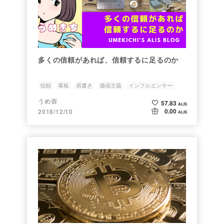
多くの信頼があれば、信頼するに足るのか
信頼
看板
肩書き
価値主義
インフルエンサー
うめ吉
57.83
ALIS
0.00
2018/12/10
ALIS