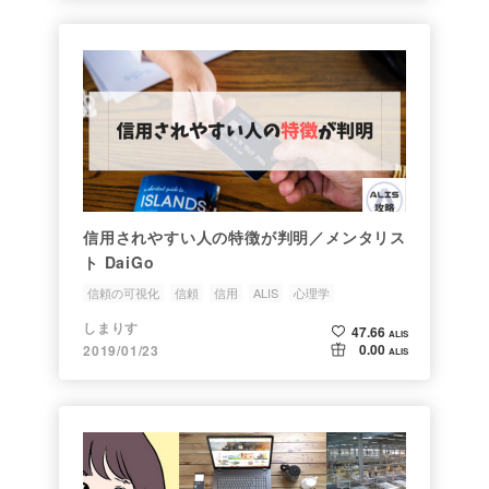
信用されやすい人の特徴が判明／メンタリス
ト DaiGo
信頼の可視化
信頼
信用
ALIS
心理学
しまりす
47.66
ALIS
0.00
2019/01/23
ALIS