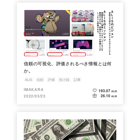
信頼の可視化、評価されるべき情報とは何
か。
ALIS
信頼
評価
投げ銭
記事
IMAKARA
193.07
ALIS
26.10
2022/03/23
ALIS