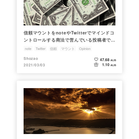
信頼マウントをnoteやTwitterでマインドコ
ントロールする商法で営んでいる投稿者で思
うこと
note
Twitter
信頼
マウント
Opinion
Shozao
47.68
ALIS
1.10
2021/03/03
ALIS