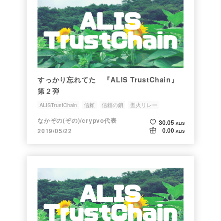
すっかり忘れてた 『ALIS TrustChain』
第２弾
ALISTrustChain
信頼
信頼の鎖
聖火リレー
なかぞの(ぞの)/crypvo代表
30.05
ALIS
0.00
2019/05/22
ALIS