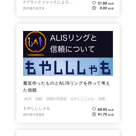
©ブラックジャックによろしく 佐藤秀峰
31.88
ALIS
0.00
2018/10/19
ALIS
最近作ったものとALISリングを作って考え
た信頼
ALIS
信頼
信頼の可視化
もやしししゃも
自慢
もやしししゃも
69.95
ALIS
41.70
2018/10/03
ALIS