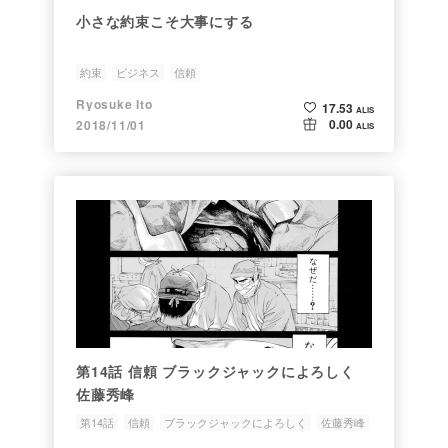
小さな約束こそ大事にする
約束
ビジネス
信頼
Ryosuke Ito
17.53
ALIS
0.00
2018/11/01
ALIS
第14話 信頼 ブラックジャックによろしく
佐藤秀峰
第14話
信頼
ブラックジャックによろしく
佐藤秀峰