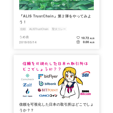
『ALIS TrustChain』第２弾をやってみよ
う！
信頼
ALISTrustChain
聖火リレー
うめ吉
10.72
ALIS
0.00
2019/05/14
ALIS
信頼を可視化した日本の取引所はどこでしょ
うか？？