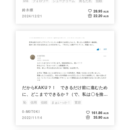
sns
フォロワー
シュークリーム
胃もたれ
信頼
鈴木穣
28.95
ALIS
22.20
2024/12/21
ALIS
だからKAKU？！ できるだけ前に進むため
に、どこまでできるか？（で、私は〇を捨て
ることに）
恥
信用
信頼
まぁいっか！
寛容
0-M0T0KI
161.86
ALIS
35.90
2022/11/14
ALIS