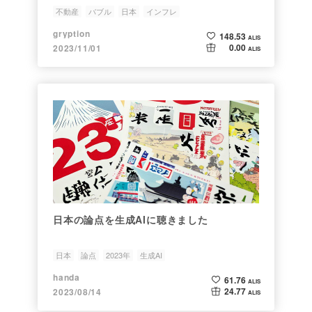
不動産
バブル
日本
インフレ
gryption
148.53
ALIS
0.00
2023/11/01
ALIS
日本の論点を生成AIに聴きました
日本
論点
2023年
生成AI
handa
61.76
ALIS
24.77
2023/08/14
ALIS