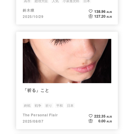
高市
総理大臣
人気
小泉進次郎
日本
鈴木穣
138.96
ALIS
127.20
2025/10/29
ALIS
「祈る」こと
終戦
戦争
祈り
平和
日本
The Personal Flair
222.35
ALIS
0.00
2025/08/07
ALIS