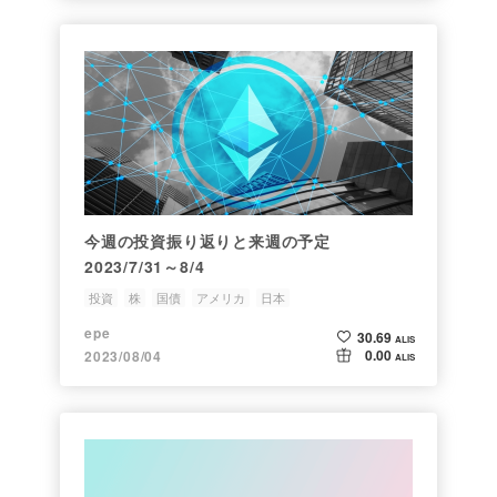
今週の投資振り返りと来週の予定
2023/7/31～8/4
投資
株
国債
アメリカ
日本
epe
30.69
ALIS
0.00
2023/08/04
ALIS