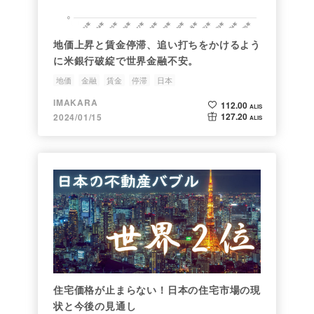
地価上昇と賃金停滞、追い打ちをかけるよう
に米銀行破綻で世界金融不安。
地価
金融
賃金
停滞
日本
IMAKARA
112.00
ALIS
127.20
2024/01/15
ALIS
住宅価格が止まらない！日本の住宅市場の現
状と今後の見通し