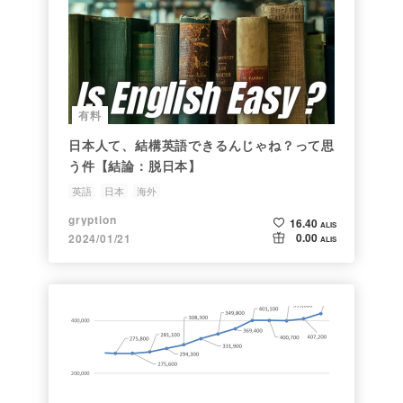
有料
日本人て、結構英語できるんじゃね？って思
う件【結論：脱日本】
英語
日本
海外
gryption
16.40
ALIS
0.00
2024/01/21
ALIS