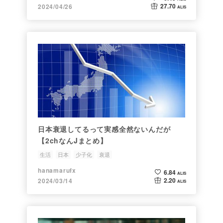
27.70
2024/04/26
ALIS
日本衰退してるって実感全然ないんだが
【2chなんJまとめ】
生活
日本
少子化
衰退
hanamarufx
6.84
ALIS
2.20
2024/03/14
ALIS