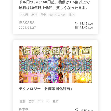
ドル円ついに158円超、物価は1.5倍以上で
給料は30年以上低迷、貧しくなった日本。
ドル円
為替
円安
貧しくなった
日本
IMAKARA
19.16
ALIS
42.40
2024/04/27
ALIS
テクノロジー「佐藤帝国化計画」
佐藤
苗字
日本
人
種類
鈴木穣
6.45
ALIS