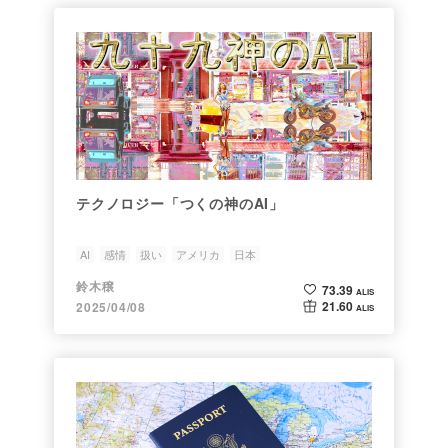
テクノロジー「つくの神のAI」
AI
感情
扱い
アメリカ
日本
鈴木穣
73.39
ALIS
21.60
2025/04/08
ALIS