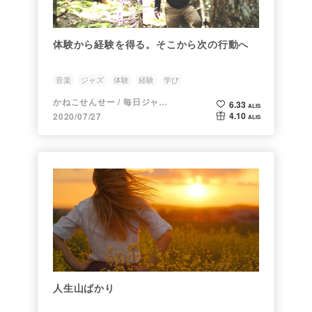
体験から経験を得る。そこから次の行動へ
音楽
ジャズ
体験
経験
学び
かねこせんせー / 毎日ジャズピアニスト
6.33
ALIS
4.10
2020/07/27
ALIS
人生山ばかり