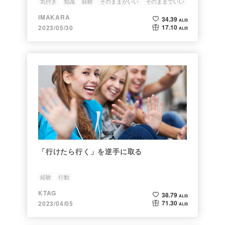
気付き
知識
経験
そのままがいい
そのままでいい
IMAKARA
34.39
ALIS
17.10
2023/05/30
ALIS
「行けたら行く」を逆手に取る
経験
行動
KTAG
38.79
ALIS
71.30
2023/04/05
ALIS