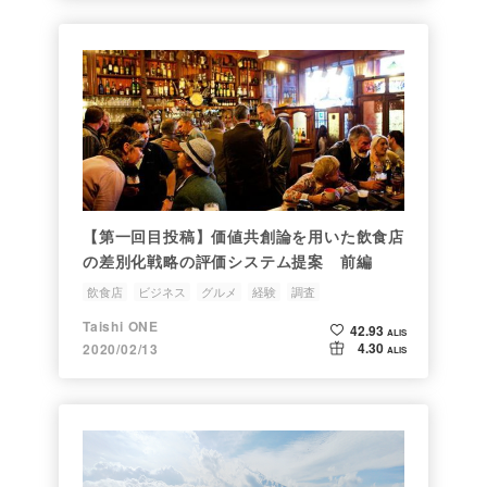
【第一回目投稿】価値共創論を用いた飲食店
の差別化戦略の評価システム提案 前編
飲食店
ビジネス
グルメ
経験
調査
Taishi ONE
42.93
ALIS
4.30
2020/02/13
ALIS