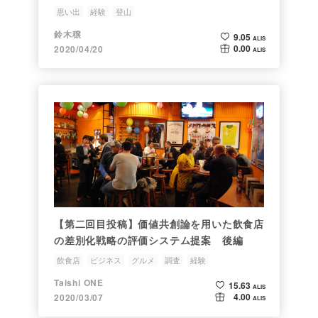
思い出
経験
登山
鈴木穣
9.05
ALIS
0.00
2020/04/20
ALIS
【第二回目投稿】価値共創論を用いた飲食店
の差別化戦略の評価システム提案 後編
飲食店
ビジネス
グルメ
調査
経験
Taishi ONE
15.63
ALIS
4.00
2020/03/07
ALIS