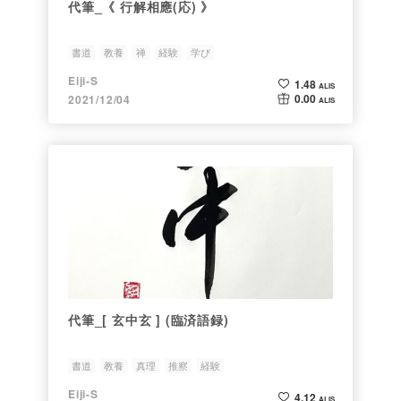
代筆_《 行解相應(応) 》
書道
教養
禅
経験
学び
Eiji-S
1.48
ALIS
0.00
2021/12/04
ALIS
代筆_[ 玄中玄 ] (臨済語録)
書道
教養
真理
推察
経験
Eiji-S
4.12
ALIS