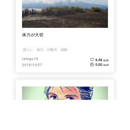
体力が大切
筋トレ
体力
行動力
経験
takigu18
6.46
ALIS
0.00
2019/10/27
ALIS