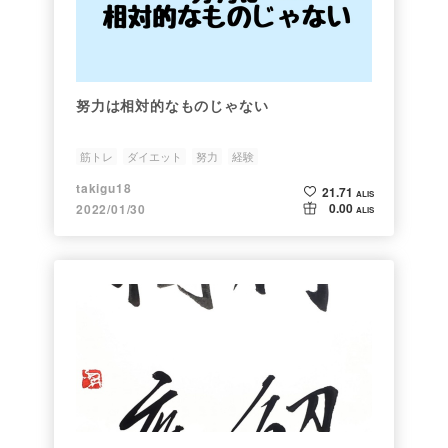
努力は相対的なものじゃない
筋トレ
ダイエット
努力
経験
takigu18
21.71
ALIS
0.00
2022/01/30
ALIS