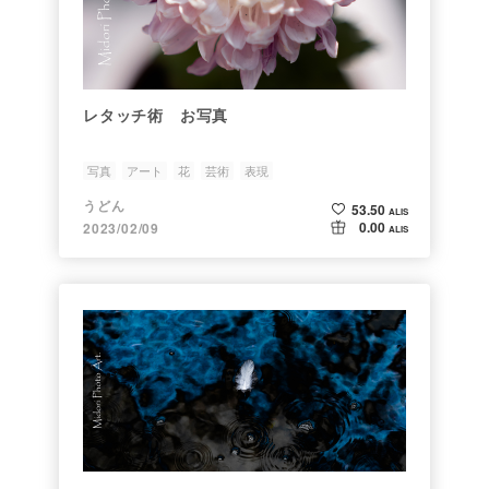
レタッチ術 お写真
写真
アート
花
芸術
表現
うどん
53.50
ALIS
0.00
2023/02/09
ALIS