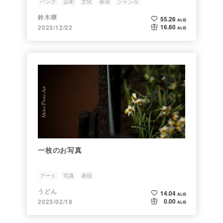
パンク
芸術
文化
表現
ジャンル
鈴木穣
55.26
ALIS
16.60
2023/12/22
ALIS
一枚のお写真
アート
写真
表現
うどん
14.04
ALIS
0.00
2023/02/18
ALIS