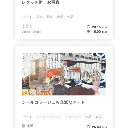
レタッチ術 お写真
アート
芸術
写真
表現
作品
うどん
20.15
ALIS
0.00
2023/02/09
ALIS
シールコラージュも立派なアート
アート
シールコラージュ
コラージュ
作品
表現
福 水琴
26.40
ALIS