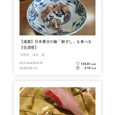
【滋賀】日本最古の鮨「鮒ずし」を食べる
【住茂登】
琵琶湖
滋賀
鮨
kyo asahina🦄
154.81
ALIS
4.10
2020/05/15
ALIS