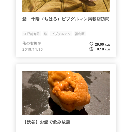
鮨 千陽（ちはる）ビブグルマン掲載店訪問
江戸前寿司
鮨
ビブグルマン
福島区
俺の右腕＠
29.60
ALIS
0.10
2019/11/10
ALIS
【渋谷】お鮨で飲み放題