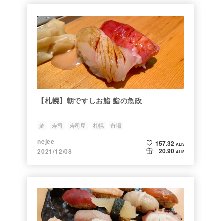
【札幌】朝ですしお鮨 鮨の魚政
鮨
寿司
寿司屋
札幌
市場
nejee
157.32
ALIS
20.90
2021/12/08
ALIS