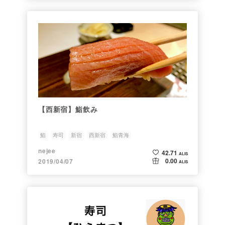
【西新宿】鮨飲み
鮨
寿司
新宿
西新宿
鮨青海
nejee
42.71
ALIS
0.00
2019/04/07
ALIS