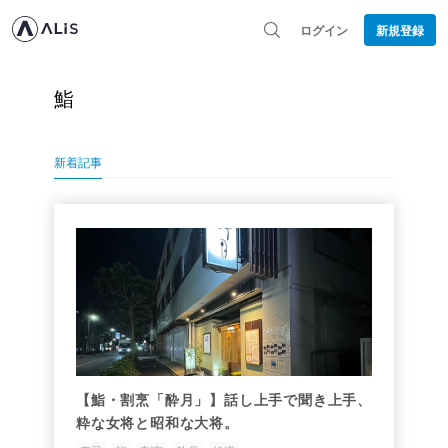
ログイン
新規登録
鮨
新着記事
【鮨・割烹「酔月」】話し上手で聞き上手、
粋な女将と昭和な大将。