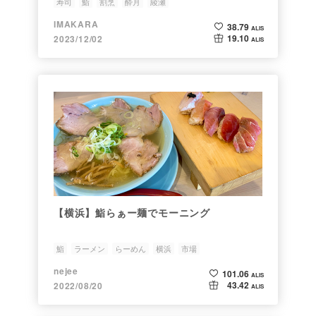
寿司
鮨
割烹
酔月
綾瀬
IMAKARA
38.79
ALIS
19.10
2023/12/02
ALIS
【横浜】鮨らぁー麺でモーニング
鮨
ラーメン
らーめん
横浜
市場
nejee
101.06
ALIS
43.42
2022/08/20
ALIS