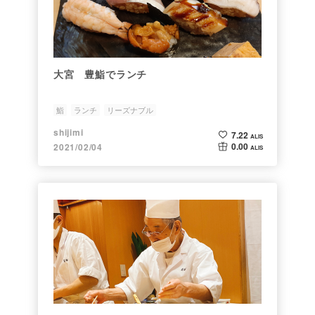
大宮 豊鮨でランチ
鮨
ランチ
リーズナブル
shijimi
7.22
ALIS
0.00
2021/02/04
ALIS