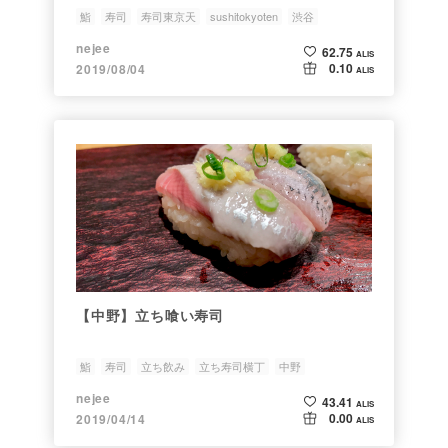
鮨
寿司
寿司東京天
sushitokyoten
渋谷
nejee
62.75
ALIS
0.10
2019/08/04
ALIS
【中野】立ち喰い寿司
鮨
寿司
立ち飲み
立ち寿司横丁
中野
nejee
43.41
ALIS
0.00
2019/04/14
ALIS