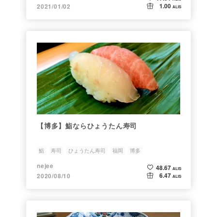
1.00
2021/01/02
ALIS
【博多】鮨ならひょうたん寿司
鮨
寿司
ひょうたん寿司
福岡
博多
nejee
48.67
ALIS
6.47
2020/08/10
ALIS