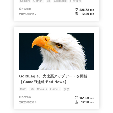
SocialFi
GameFi
Sl8
GoldEagle
注意喚起
Shozao
226.72
ALIS
12.20
2025/02/17
ALIS
GoldEagle、大改悪アップデートを開始
【GameFi速報/Bad News】
Slate
Sl8
SocialFi
GameFi
改悪
Shozao
161.63
ALIS
12.20
2025/02/14
ALIS