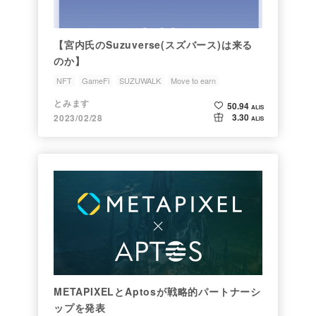
【宮内氏のSuzuverse(スズバース)は来る
のか】
NFT
GameFi
SUZUWALK
Move to earn
とみます
50.94
ALIS
3.30
2023/02/28
ALIS
METAPIXELとAptosが戦略的パートナーシ
ップを発表