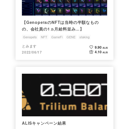
【GenopetsのNFTは当時の半額なもの
の、会社員の1ヵ月給料並み…】
Genopets
NFT
GameFi
GENE
staking
とみます
9.90
ALIS
4.10
2022/06/17
ALIS
ALISキャンペーン結果