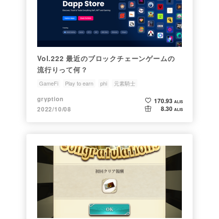
Vol.222 最近のブロックチェーンゲームの
流行りって何？
GameFi
Play to earn
phi
元素騎士
gryption
170.93
ALIS
8.30
2022/10/08
ALIS