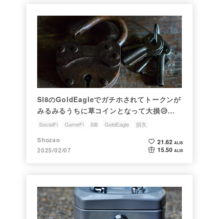
Sl8のGoldEagleでガチホされてトークンが
みるみるうちに草コインとなって大損😥💸
💸💸
SocialFi
GameFi
Sl8
GoldEagle
損失
Shozao
21.62
ALIS
15.50
2025/02/07
ALIS