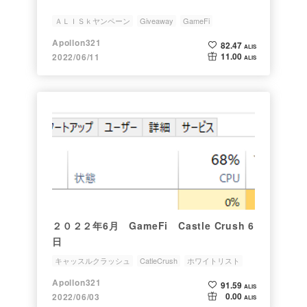
ＡＬＩＳｋヤンペーン
Giveaway
GameFi
Apollon321
82.47
ALIS
11.00
2022/06/11
ALIS
２０２２年6月 GameFi Castle Crush 6
日
キャッスルクラッシュ
CatleCrush
ホワイトリスト
GameFi
mineraland
Apollon321
91.59
ALIS
0.00
2022/06/03
ALIS