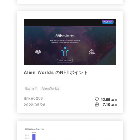
Alien Worlds のNFTポイント
GameFi
AlienWorlds
jinke0206
42.69
ALIS
7.10
2022/05/26
ALIS