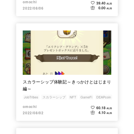
omochi
39.40
ALIS
0.00
2022/08/06
ALIS
スカラーシップ体験記～きっかけとはじまり
編～
JobTribes
スカラーシップ
NFT
GameFi
DEAPcoin
omochi
60.18
ALIS
4.10
2022/08/02
ALIS