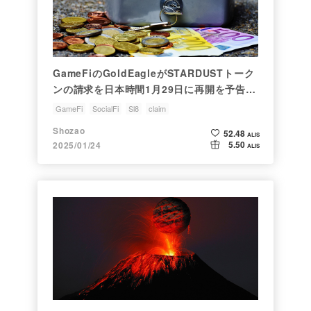
GameFiのGoldEagleがSTARDUSTトーク
ンの請求を日本時間1月29日に再開を予告
【GameFi速報】
GameFi
SocialFi
Sl8
claim
Shozao
52.48
ALIS
5.50
2025/01/24
ALIS