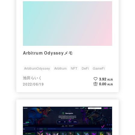
Arbitrum Odysseyメモ
ArbitrumOdyssey
Arbitrum
NFT
DeFi
GameFi
池田らいく
3.92
ALIS
0.00
2022/06/19
ALIS