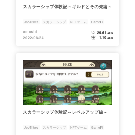
スカラーシップ体験記～ギルドとその先編～
JobTribes
スカラーシップ
NFTゲーム
GameFi
omochi
29.61
ALIS
1.10
2022/08/24
ALIS
スカラーシップ体験記～レベルアップ編～
JobTribes
スカラーシップ
NFTゲーム
GameFi
DEAPcoin