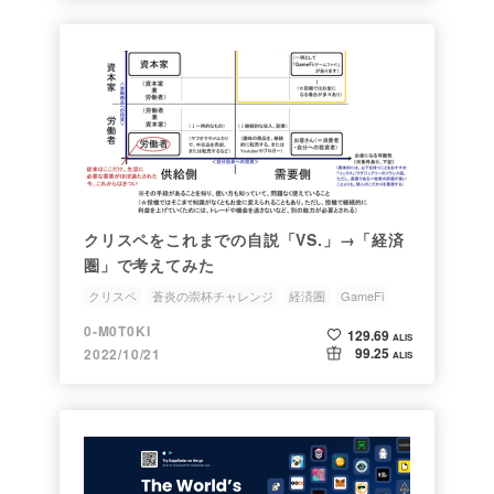
クリスペをこれまでの自説「VS.」→「経済
圏」で考えてみた
クリスペ
蒼炎の崇杯チャレンジ
経済圏
GameFi
Play to earn
0-M0T0KI
129.69
ALIS
99.25
2022/10/21
ALIS