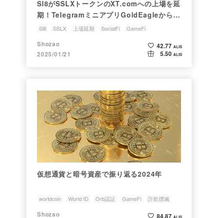
Sl8がSSLXトークンのXT.comへの上場を延
期！TelegramミニアプリGoldEagleから
STARDUSTをSl8のウォレットに送金する
Sl8
SSLX
上場延期
SocialFi
GameFi
かどうかで大激論が発生【仮想通貨速報】
Shozao
42.77
ALIS
5.50
2025/01/21
ALIS
仮想通貨と暗号資産で振り返る2024年
worldcoin
World ID
Orb認証
GameFi
詐欺撲滅
Shozao
84.87
ALIS