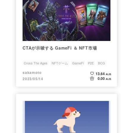
CTAが示唆する GameFi ＆ NFT市場
Cross The Ages
NFTゲーム
GameFi
P2E
BCG
sakamoto
13.64
ALIS
0.00
2023/05/14
ALIS