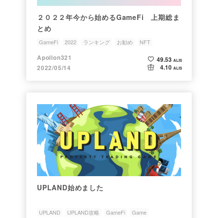
２０２２年今から始めるGameFi 上期総ま
とめ
GameFi
2022
ランキング
お勧め
NFT
Apollon321
49.53
ALIS
4.10
2022/05/14
ALIS
UPLAND始めました
UPLAND
UPLAND攻略
GameFi
Game