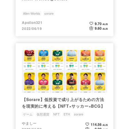
Alien Worlds
sorare
Apollon321
9.70
ALIS
9.60
2022/06/19
ALIS
【Sorare】低投資で成り上がるための方法
を現実的に考える【NFT×サッカー×BCG】
ゲーム
仮想通貨
NFT
ETH
sorare
やましー
114.56
ALIS
0.00