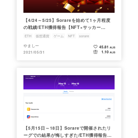
【4/24～5/25】Sorareを始めて1ヶ月程度
の戦績/ETH獲得報告【NFT×サッカー
×BCG】
ETH
仮想通貨
ゲーム
NFT
sorare
やましー
45.81
ALIS
1.10
2021/05/31
ALIS
【5月15日～18日】Sorareで開催されたリ
ーグでの結果が悔しすぎた/ETH獲得報告