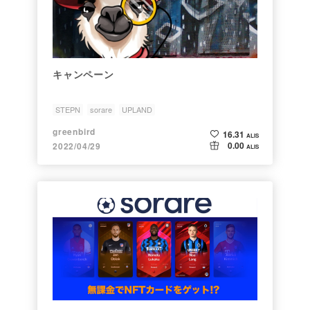
キャンペーン
STEPN
sorare
UPLAND
greenbird
16.31
ALIS
0.00
2022/04/29
ALIS