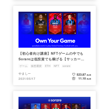
【初心者向け講座】NFTゲームの中でも
Sorareは低投資でも稼げる【サッカー
×NFT×BCG】
ゲーム
仮想通貨
ETH
NFT
sorare
やましー
523.87
ALIS
11.10
2021/05/17
ALIS