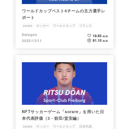
ワールドカップベスト4チームの主力選手レ
ポート
sorare
サッカー
ワールドカップ
フランス
アルゼンチン
8dragon
18.95
ALIS
81.10
2022/12/11
ALIS
NFTサッカーゲーム「sorare」を用いた日
本代表評価（3・前田/堂安編）
sorare
サッカー
ワールドカップ
日本代表