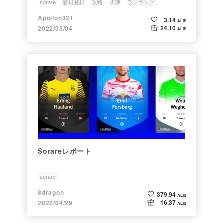
sorare
新規登録
攻略
初陣
ランキング
Apollon321
3.14
ALIS
24.10
2022/05/04
ALIS
Sorareレポート
sorare
8dragon
379.94
ALIS
16.37
2022/04/29
ALIS