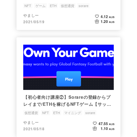
【NFT×サッカー×BCG】
NFT
ゲーム
ETH
仮想通貨
sorare
やましー
4.12
ALIS
1.20
2021/05/19
ALIS
【初心者向け講座②】Sorareの登録からプ
レイまで/ETHを稼げるNFTゲーム【サッカ
ー×NFT×BCG】
仮想通貨
NFT
ETH
マイニング
sorare
やましー
47.55
ALIS
1.10
2021/05/18
ALIS