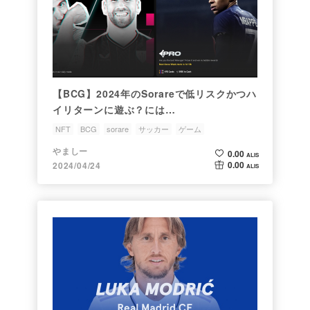
【BCG】2024年のSorareで低リスクかつハ
イリターンに遊ぶ？には…
NFT
BCG
sorare
サッカー
ゲーム
やましー
0.00
ALIS
0.00
2024/04/24
ALIS