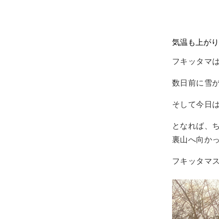
気温も上がり
フキッタマ
数日前に雪
そして今日
となれば、
裏山へ向か
フキッタマ