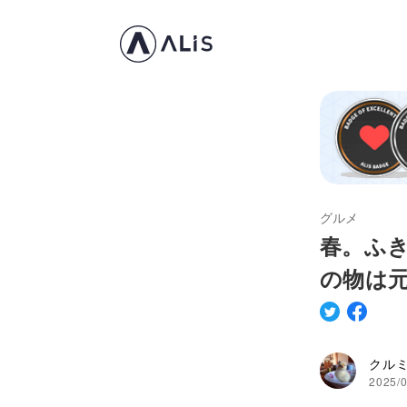
グルメ
春。ふ
の物は
クル
2025/0